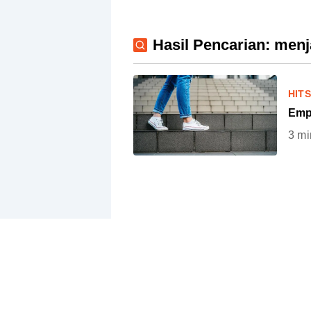
Hasil Pencarian: menj
HIT
Emp
3
mi