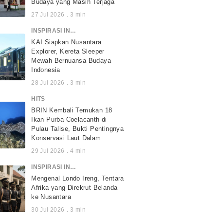
Budaya yang Masih Terjaga
27 Jul 2026
.
3
min
INSPIRASI INDONESIA
KAI Siapkan Nusantara
Explorer, Kereta Sleeper
Mewah Bernuansa Budaya
Indonesia
28 Jul 2026
.
3
min
HITS
BRIN Kembali Temukan 18
Ikan Purba Coelacanth di
Pulau Talise, Bukti Pentingnya
Konservasi Laut Dalam
29 Jul 2026
.
4
min
INSPIRASI INDONESIA
Mengenal Londo Ireng, Tentara
Afrika yang Direkrut Belanda
ke Nusantara
30 Jul 2026
.
3
min