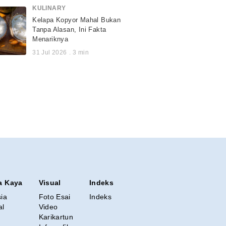
KULINARY
Kelapa Kopyor Mahal Bukan
Tanpa Alasan, Ini Fakta
Menariknya
31 Jul 2026
.
3
min
a Kaya
Visual
Indeks
sia
Foto Esai
Indeks
al
Video
Karikartun