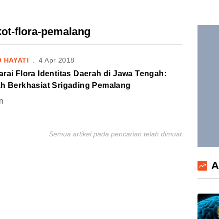
kot-flora-pemalang
O HAYATI
.
4 Apr 2018
rai Flora Identitas Daerah di Jawa Tengah:
ah Berkhasiat Srigading Pemalang
n
Semua artikel pada pencarian telah dimuat
A