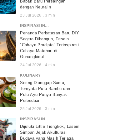
Babak Baru Persaingan
dengan Neuralin
23 Jul 2026
.
3
min
INSPIRASI INDONESIA
Penanda Perbatasan Baru DIY
Segera Dibangun, Desain
"Cahaya Pradipta" Terinspirasi
Cahaya Matahari di
Gunungkidul
24 Jul 2026
.
4
min
KULINARY
Sering Dianggap Sama,
Ternyata Putu Bambu dan
Putu Ayu Punya Banyak
Perbedaan
25 Jul 2026
.
3
min
INSPIRASI INDONESIA
Dijuluki Little Tiongkok, Lasem
Simpan Jejak Akulturasi
Budaya yang Masih Terjaga