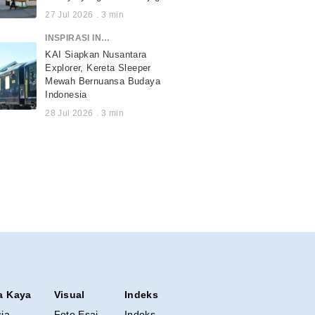
27 Jul 2026
.
3
min
INSPIRASI INDONESIA
KAI Siapkan Nusantara
Explorer, Kereta Sleeper
Mewah Bernuansa Budaya
Indonesia
28 Jul 2026
.
3
min
a Kaya
Visual
Indeks
sia
Foto Esai
Indeks