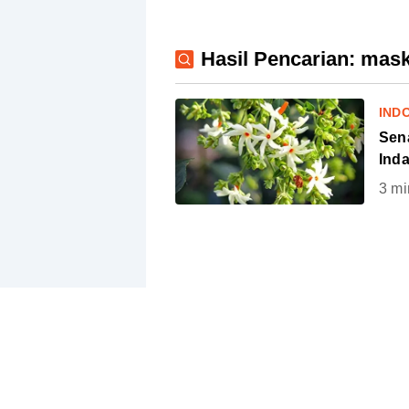
Hasil Pencarian: mas
IND
Sena
Ind
3
mi