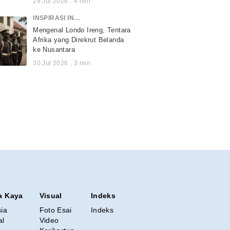
29 Jul 2026
.
4
min
INSPIRASI INDONESIA
Mengenal Londo Ireng, Tentara
Afrika yang Direkrut Belanda
ke Nusantara
30 Jul 2026
.
3
min
a Kaya
Visual
Indeks
sia
Foto Esai
Indeks
al
Video