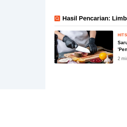
Hasil Pencarian: Lim
HIT
Sar
'Pen
2
mi