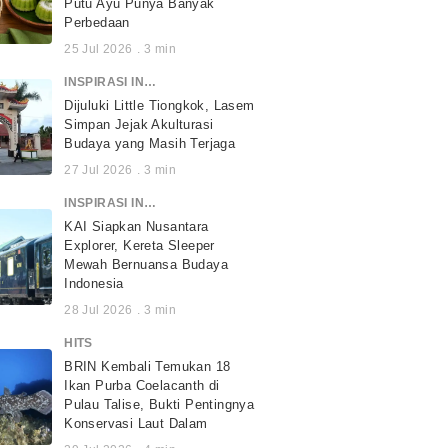
Putu Ayu Punya Banyak
Perbedaan
25 Jul 2026
.
3
min
INSPIRASI INDONESIA
Dijuluki Little Tiongkok, Lasem
Simpan Jejak Akulturasi
Budaya yang Masih Terjaga
27 Jul 2026
.
3
min
INSPIRASI INDONESIA
KAI Siapkan Nusantara
Explorer, Kereta Sleeper
Mewah Bernuansa Budaya
Indonesia
28 Jul 2026
.
3
min
HITS
BRIN Kembali Temukan 18
Ikan Purba Coelacanth di
Pulau Talise, Bukti Pentingnya
Konservasi Laut Dalam