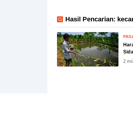
Hasil Pencarian: kec
PAS
Har
Sida
2
mi