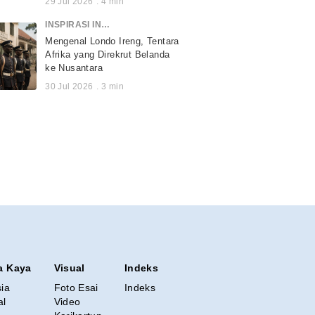
29 Jul 2026
.
4
min
INSPIRASI INDONESIA
Mengenal Londo Ireng, Tentara
Afrika yang Direkrut Belanda
ke Nusantara
30 Jul 2026
.
3
min
a Kaya
Visual
Indeks
sia
Foto Esai
Indeks
al
Video