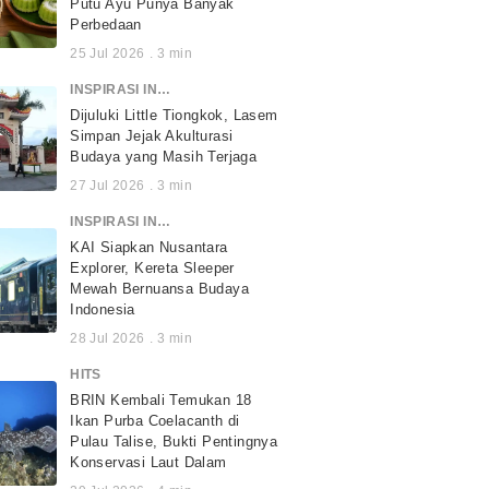
Putu Ayu Punya Banyak
Perbedaan
25 Jul 2026
.
3
min
INSPIRASI INDONESIA
Dijuluki Little Tiongkok, Lasem
Simpan Jejak Akulturasi
Budaya yang Masih Terjaga
27 Jul 2026
.
3
min
INSPIRASI INDONESIA
KAI Siapkan Nusantara
Explorer, Kereta Sleeper
Mewah Bernuansa Budaya
Indonesia
28 Jul 2026
.
3
min
HITS
BRIN Kembali Temukan 18
Ikan Purba Coelacanth di
Pulau Talise, Bukti Pentingnya
Konservasi Laut Dalam