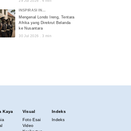
29 Jul 2026
.
4
min
INSPIRASI INDONESIA
Mengenal Londo Ireng, Tentara
Afrika yang Direkrut Belanda
ke Nusantara
30 Jul 2026
.
3
min
a Kaya
Visual
Indeks
sia
Foto Esai
Indeks
al
Video