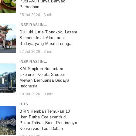
Putu Ayu Punya Banyak
Perbedaan
25 Jul 2026
.
3
min
INSPIRASI INDONESIA
Dijuluki Little Tiongkok, Lasem
Simpan Jejak Akulturasi
Budaya yang Masih Terjaga
27 Jul 2026
.
3
min
INSPIRASI INDONESIA
KAI Siapkan Nusantara
Explorer, Kereta Sleeper
Mewah Bernuansa Budaya
Indonesia
28 Jul 2026
.
3
min
HITS
BRIN Kembali Temukan 18
Ikan Purba Coelacanth di
Pulau Talise, Bukti Pentingnya
Konservasi Laut Dalam