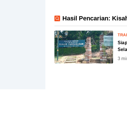
Hasil Pencarian: Kis
TRA
Sia
Sel
3
mi