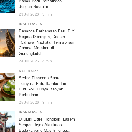
Babak Baru Persaingan
dengan Neuralin
23 Jul 2026
.
3
min
INSPIRASI INDONESIA
Penanda Perbatasan Baru DIY
Segera Dibangun, Desain
"Cahaya Pradipta" Terinspirasi
Cahaya Matahari di
Gunungkidul
24 Jul 2026
.
4
min
KULINARY
Sering Dianggap Sama,
Ternyata Putu Bambu dan
Putu Ayu Punya Banyak
Perbedaan
25 Jul 2026
.
3
min
INSPIRASI INDONESIA
Dijuluki Little Tiongkok, Lasem
Simpan Jejak Akulturasi
Budaya yang Masih Terjaga