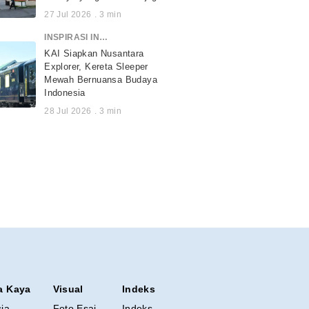
27 Jul 2026
.
3
min
INSPIRASI INDONESIA
KAI Siapkan Nusantara
Explorer, Kereta Sleeper
Mewah Bernuansa Budaya
Indonesia
28 Jul 2026
.
3
min
a Kaya
Visual
Indeks
sia
Foto Esai
Indeks