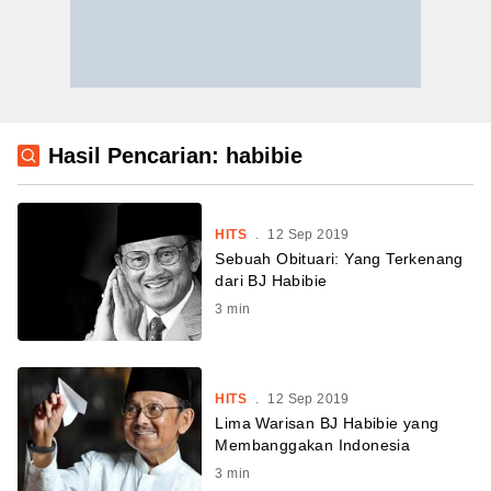
Hasil Pencarian: habibie
HITS
.
12 Sep 2019
Sebuah Obituari: Yang Terkenang
dari BJ Habibie
3
min
HITS
.
12 Sep 2019
Lima Warisan BJ Habibie yang
Membanggakan Indonesia
3
min