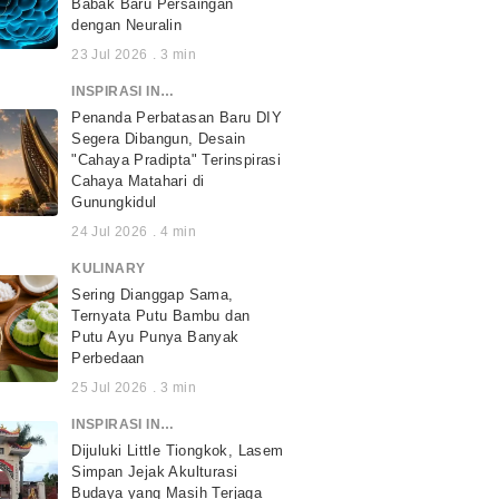
Babak Baru Persaingan
dengan Neuralin
23 Jul 2026
.
3
min
INSPIRASI INDONESIA
Penanda Perbatasan Baru DIY
Segera Dibangun, Desain
"Cahaya Pradipta" Terinspirasi
Cahaya Matahari di
Gunungkidul
24 Jul 2026
.
4
min
KULINARY
Sering Dianggap Sama,
Ternyata Putu Bambu dan
Putu Ayu Punya Banyak
Perbedaan
25 Jul 2026
.
3
min
INSPIRASI INDONESIA
Dijuluki Little Tiongkok, Lasem
Simpan Jejak Akulturasi
Budaya yang Masih Terjaga