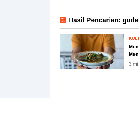
Hasil Pencarian: gud
KUL
Men
Men
3
mi