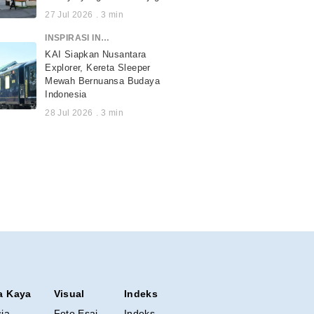
27 Jul 2026
.
3
min
INSPIRASI INDONESIA
KAI Siapkan Nusantara
Explorer, Kereta Sleeper
Mewah Bernuansa Budaya
Indonesia
28 Jul 2026
.
3
min
a Kaya
Visual
Indeks
sia
Foto Esai
Indeks