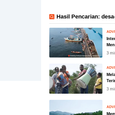
Hasil Pencarian: desa
ADV
Inte
Men
3
mi
ADV
Mel
Ter
3
mi
ADV
Mem