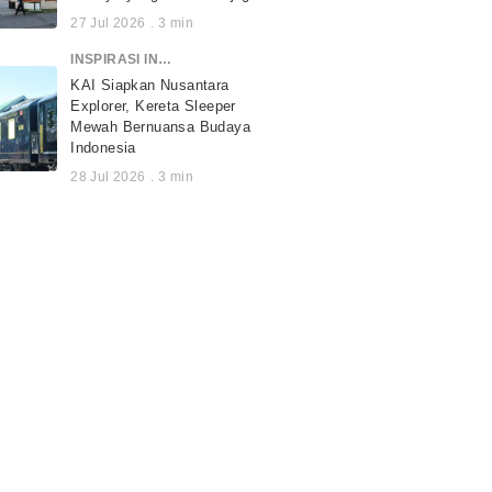
27 Jul 2026
.
3
min
INSPIRASI INDONESIA
KAI Siapkan Nusantara
Explorer, Kereta Sleeper
Mewah Bernuansa Budaya
Indonesia
28 Jul 2026
.
3
min