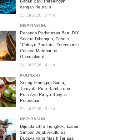
Babak Baru Persaingan
dengan Neuralin
23 Jul 2026
.
3
min
INSPIRASI INDONESIA
Penanda Perbatasan Baru DIY
Segera Dibangun, Desain
"Cahaya Pradipta" Terinspirasi
Cahaya Matahari di
Gunungkidul
24 Jul 2026
.
4
min
KULINARY
Sering Dianggap Sama,
Ternyata Putu Bambu dan
Putu Ayu Punya Banyak
Perbedaan
25 Jul 2026
.
3
min
INSPIRASI INDONESIA
Dijuluki Little Tiongkok, Lasem
Simpan Jejak Akulturasi
Budaya yang Masih Terjaga