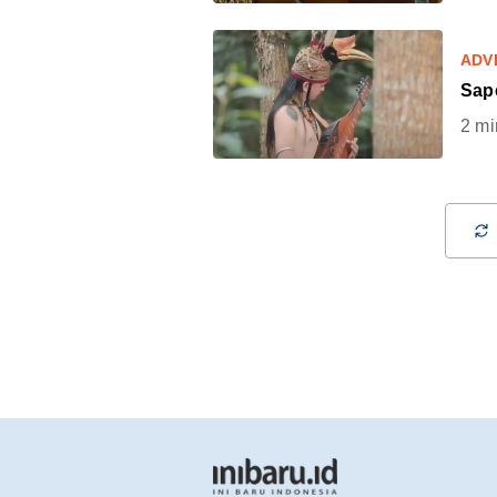
ADV
Sap
2
mi