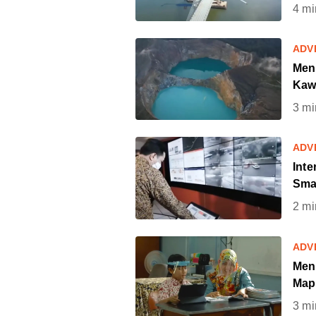
4
mi
ADV
Mena
Kaw
3
mi
ADV
Int
Smar
2
mi
ADV
Men
Map
3
mi