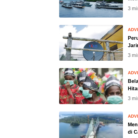
3
mi
ADV
Per
Jari
3
mi
ADV
Bel
Hit
3
mi
ADV
Men
di C