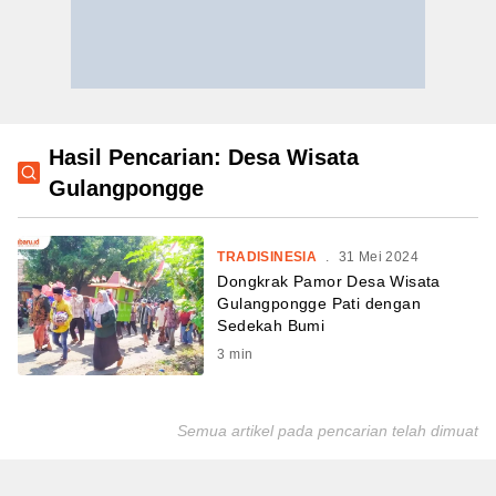
Hasil Pencarian: Desa Wisata
Gulangpongge
TRADISINESIA
.
31 Mei 2024
Dongkrak Pamor Desa Wisata
Gulangpongge Pati dengan
Sedekah Bumi
3
min
Semua artikel pada pencarian telah dimuat