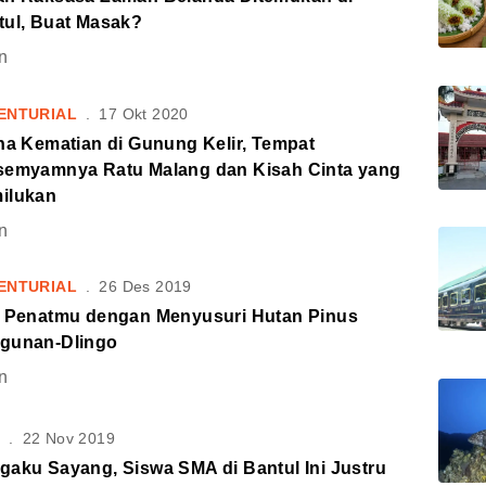
tul, Buat Masak?
n
ENTURIAL
.
17 Okt 2020
na Kematian di Gunung Kelir, Tempat
semyamnya Ratu Malang dan Kisah Cinta yang
ilukan
n
ENTURIAL
.
26 Des 2019
r Penatmu dengan Menyusuri Hutan Pinus
gunan-Dlingo
n
S
.
22 Nov 2019
gaku Sayang, Siswa SMA di Bantul Ini Justru