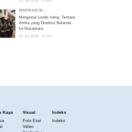
29 Jul 2026
.
4
min
INSPIRASI INDONESIA
Mengenal Londo Ireng, Tentara
Afrika yang Direkrut Belanda
ke Nusantara
30 Jul 2026
.
3
min
a Kaya
Visual
Indeks
sia
Foto Esai
Indeks
al
Video