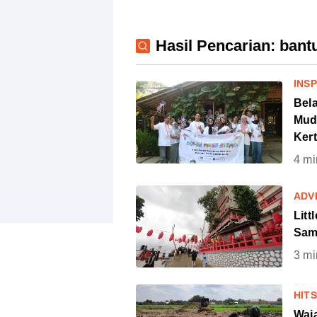
Hasil Pencarian: bant
INSP
Bel
Mud
Ker
4
mi
ADV
Litt
Sam
3
mi
HIT
Waj