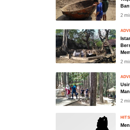
Ban
2
mi
ADV
Ista
Ber
Mem
2
mi
ADV
Usi
Man
2
mi
HIT
Men