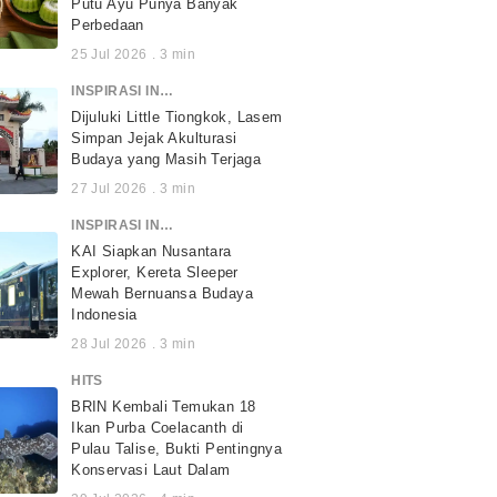
Putu Ayu Punya Banyak
Perbedaan
25 Jul 2026
.
3
min
INSPIRASI INDONESIA
Dijuluki Little Tiongkok, Lasem
Simpan Jejak Akulturasi
Budaya yang Masih Terjaga
27 Jul 2026
.
3
min
INSPIRASI INDONESIA
KAI Siapkan Nusantara
Explorer, Kereta Sleeper
Mewah Bernuansa Budaya
Indonesia
28 Jul 2026
.
3
min
HITS
BRIN Kembali Temukan 18
Ikan Purba Coelacanth di
Pulau Talise, Bukti Pentingnya
Konservasi Laut Dalam