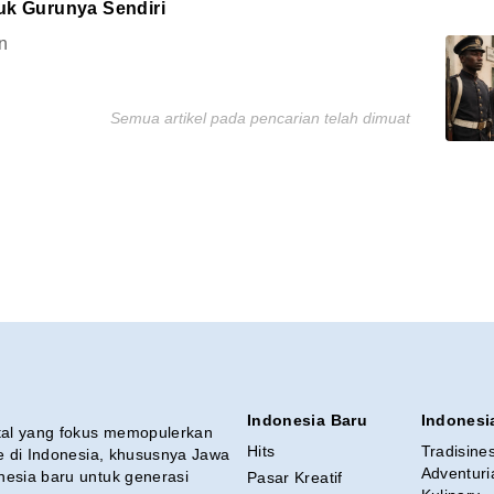
uk Gurunya Sendiri
n
Semua artikel pada pencarian telah dimuat
Indonesia Baru
Indonesi
ital yang fokus memopulerkan
Hits
Tradisine
re di Indonesia, khususnya Jawa
Adventuri
nesia baru untuk generasi
Pasar Kreatif