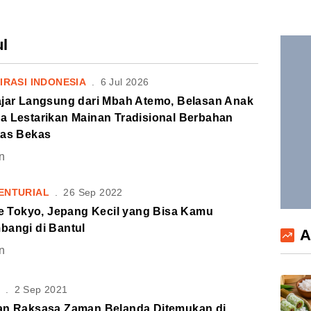
ul
IRASI INDONESIA
.
6 Jul 2026
ajar Langsung dari Mbah Atemo, Belasan Anak
a Lestarikan Mainan Tradisional Berbahan
tas Bekas
n
ENTURIAL
.
26 Sep 2022
le Tokyo, Jepang Kecil yang Bisa Kamu
bangi di Bantul
A
n
S
.
2 Sep 2021
an Raksasa Zaman Belanda Ditemukan di