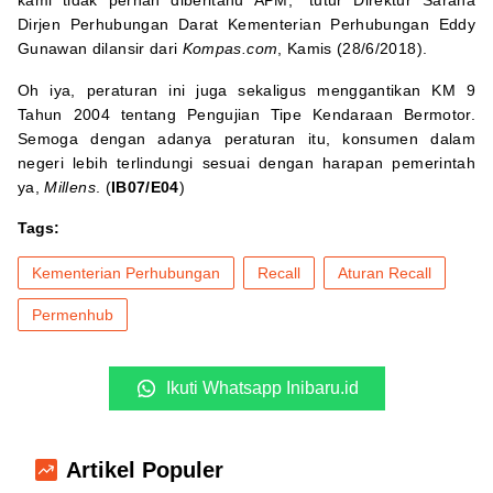
kami tidak pernah diberitahu APM,” tutur Direktur Sarana
Dirjen Perhubungan Darat Kementerian Perhubungan Eddy
Gunawan dilansir dari
Kompas.com
, Kamis (28/6/2018).
Oh iya, peraturan ini juga sekaligus menggantikan KM 9
Tahun 2004 tentang Pengujian Tipe Kendaraan Bermotor.
Semoga dengan adanya peraturan itu, konsumen dalam
negeri lebih terlindungi sesuai dengan harapan pemerintah
ya,
Millens
. (
IB07/E04
)
Tags:
Kementerian Perhubungan
Recall
Aturan Recall
Permenhub
Ikuti Whatsapp Inibaru.id
Artikel Populer