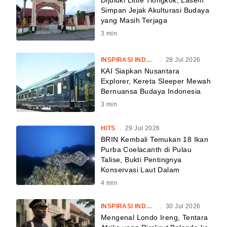
Dijuluki Little Tiongkok, Lasem
Simpan Jejak Akulturasi Budaya
yang Masih Terjaga
3
min
INSPIRASI INDONESIA
.
28 Jul 2026
KAI Siapkan Nusantara
Explorer, Kereta Sleeper Mewah
Bernuansa Budaya Indonesia
3
min
HITS
.
29 Jul 2026
BRIN Kembali Temukan 18 Ikan
Purba Coelacanth di Pulau
Talise, Bukti Pentingnya
Konservasi Laut Dalam
4
min
INSPIRASI INDONESIA
.
30 Jul 2026
Mengenal Londo Ireng, Tentara