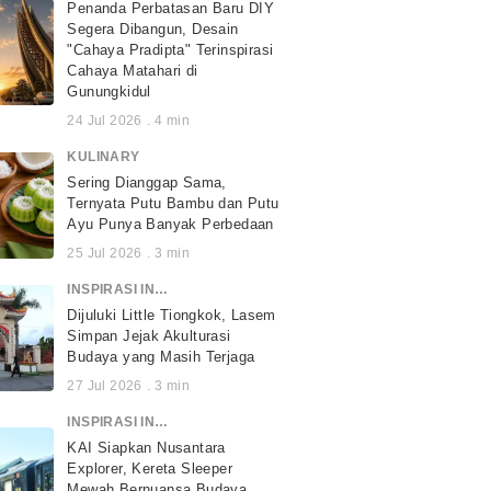
Penanda Perbatasan Baru DIY
Segera Dibangun, Desain
"Cahaya Pradipta" Terinspirasi
Cahaya Matahari di
Gunungkidul
24 Jul 2026
.
4
min
KULINARY
Sering Dianggap Sama,
Ternyata Putu Bambu dan Putu
Ayu Punya Banyak Perbedaan
25 Jul 2026
.
3
min
INSPIRASI INDONESIA
Dijuluki Little Tiongkok, Lasem
Simpan Jejak Akulturasi
Budaya yang Masih Terjaga
27 Jul 2026
.
3
min
INSPIRASI INDONESIA
KAI Siapkan Nusantara
Explorer, Kereta Sleeper
Mewah Bernuansa Budaya