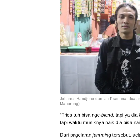
Johanes Handjono dan Ian Pramana, dua angg
Manurung)
“Tries tuh bisa nge-
blend
, tapi ya di
tapi waktu musiknya naik dia bisa na
Dari pagelaran
jamming
tersebut, sel