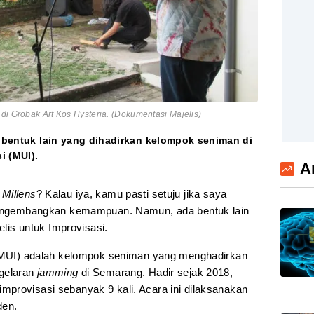
di Grobak Art Kos Hysteria. (Dokumentasi Majelis)
da bentuk lain yang dihadirkan kelompok seniman di
i (MUI).
A
,
Millens
? Kalau iya, kamu pasti setuju jika saya
 mengembangkan kemampuan. Namun, ada bentuk lain
elis untuk Improvisasi.
at MUI) adalah kelompok seniman yang menghadirkan
agelaran
jamming
di Semarang. Hadir sejak 2018,
improvisasi sebanyak 9 kali. Acara ini dilaksanakan
den.