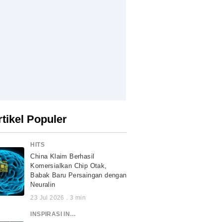
rtikel Populer
HITS
China Klaim Berhasil
Komersialkan Chip Otak,
Babak Baru Persaingan dengan
Neuralin
23 Jul 2026
.
3
min
INSPIRASI INDONESIA