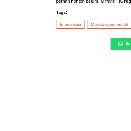
pernah nonton belum,
Millens
?
(Greg
Tags:
Improvisasi
MusikEksperimental
Ik