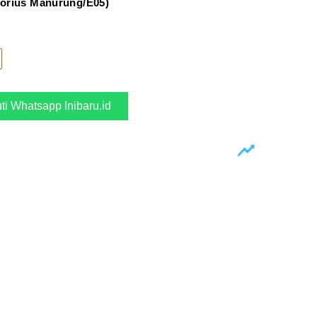
orius Manurung/E05)
uti Whatsapp Inibaru.id