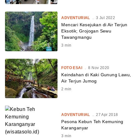
ADVENTURIAL
.
3 Jul 2022
Mencari Kesejukan di Air Terjun
Eksotik; Grojogan Sewu
Tawangmangu
3
min
FOTO ESAI
.
8 Nov 2020
Keindahan di Kaki Gunung Lawu,
Air Terjun Jumog
2
min
ADVENTURIAL
.
27 Apr 2018
Pesona Kebun Teh Kemuning
Karanganyar
3
min