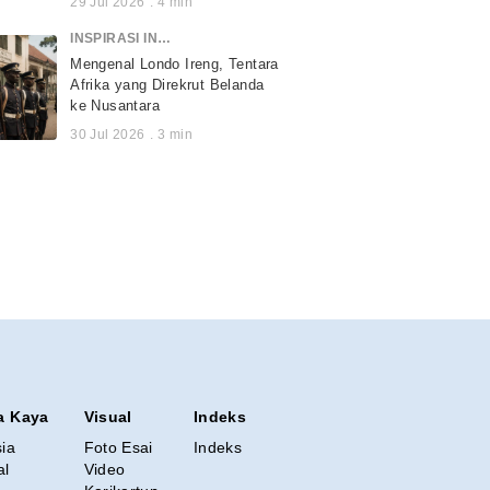
29 Jul 2026
.
4
min
INSPIRASI INDONESIA
Mengenal Londo Ireng, Tentara
Afrika yang Direkrut Belanda
ke Nusantara
30 Jul 2026
.
3
min
a Kaya
Visual
Indeks
sia
Foto Esai
Indeks
al
Video