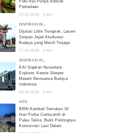
Putu Ayu Punya Banyak
Perbedaan
25 Jul 2026
.
3
min
INSPIRASI INDONESIA
Dijuluki Little Tiongkok, Lasem
Simpan Jejak Akulturasi
Budaya yang Masih Terjaga
27 Jul 2026
.
3
min
INSPIRASI INDONESIA
KAI Siapkan Nusantara
Explorer, Kereta Sleeper
Mewah Bernuansa Budaya
Indonesia
28 Jul 2026
.
3
min
HITS
BRIN Kembali Temukan 18
Ikan Purba Coelacanth di
Pulau Talise, Bukti Pentingnya
Konservasi Laut Dalam