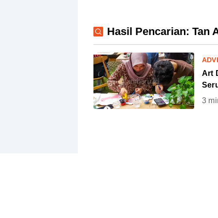
Hasil Pencarian: Tan
ADV
Art 
Ser
3
mi