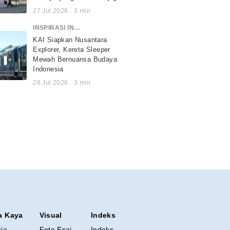
27 Jul 2026
.
3
min
INSPIRASI INDONESIA
KAI Siapkan Nusantara
Explorer, Kereta Sleeper
Mewah Bernuansa Budaya
Indonesia
28 Jul 2026
.
3
min
a Kaya
Visual
Indeks
sia
Foto Esai
Indeks