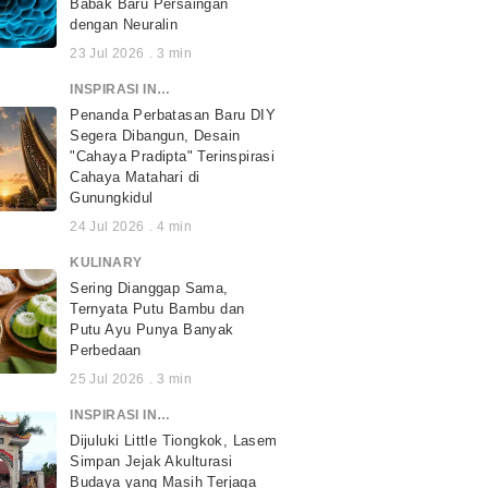
Babak Baru Persaingan
dengan Neuralin
23 Jul 2026
.
3
min
INSPIRASI INDONESIA
Penanda Perbatasan Baru DIY
Segera Dibangun, Desain
"Cahaya Pradipta" Terinspirasi
Cahaya Matahari di
Gunungkidul
24 Jul 2026
.
4
min
KULINARY
Sering Dianggap Sama,
Ternyata Putu Bambu dan
Putu Ayu Punya Banyak
Perbedaan
25 Jul 2026
.
3
min
INSPIRASI INDONESIA
Dijuluki Little Tiongkok, Lasem
Simpan Jejak Akulturasi
Budaya yang Masih Terjaga