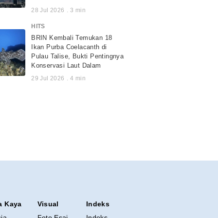
28 Jul 2026
.
3
min
HITS
BRIN Kembali Temukan 18
Ikan Purba Coelacanth di
Pulau Talise, Bukti Pentingnya
Konservasi Laut Dalam
29 Jul 2026
.
4
min
a Kaya
Visual
Indeks
sia
Foto Esai
Indeks