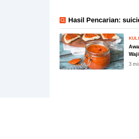
Hasil Pencarian: suic
KUL
Awa
Waj
3
mi