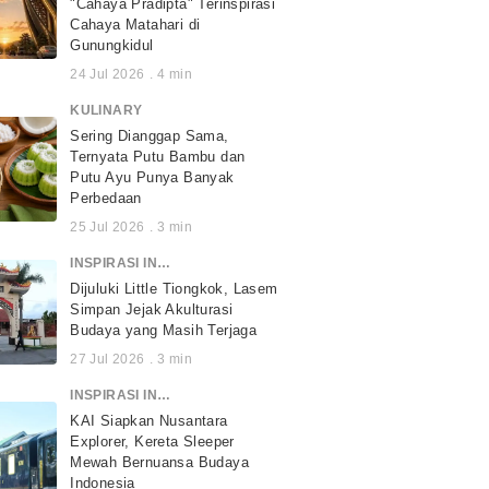
"Cahaya Pradipta" Terinspirasi
Cahaya Matahari di
Gunungkidul
24 Jul 2026
.
4
min
KULINARY
Sering Dianggap Sama,
Ternyata Putu Bambu dan
Putu Ayu Punya Banyak
Perbedaan
25 Jul 2026
.
3
min
INSPIRASI INDONESIA
Dijuluki Little Tiongkok, Lasem
Simpan Jejak Akulturasi
Budaya yang Masih Terjaga
27 Jul 2026
.
3
min
INSPIRASI INDONESIA
KAI Siapkan Nusantara
Explorer, Kereta Sleeper
Mewah Bernuansa Budaya
Indonesia