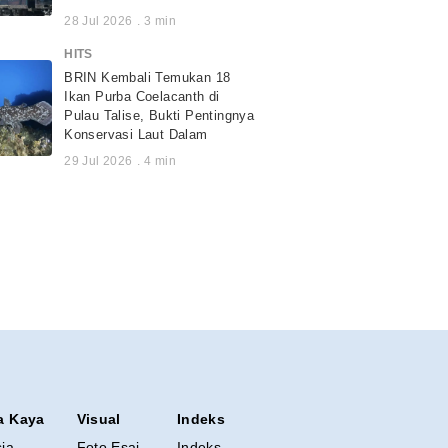
28 Jul 2026
.
3
min
HITS
BRIN Kembali Temukan 18
Ikan Purba Coelacanth di
Pulau Talise, Bukti Pentingnya
Konservasi Laut Dalam
29 Jul 2026
.
4
min
a Kaya
Visual
Indeks
sia
Foto Esai
Indeks