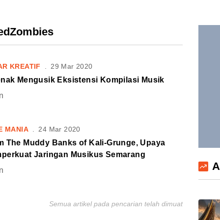
nedZombies
AR KREATIF
.
29 Mar 2020
enak Mengusik Eksistensi Kompilasi Musik
n
E MANIA
.
24 Mar 2020
m The Muddy Banks of Kali-Grunge, Upaya
perkuat Jaringan Musikus Semarang
A
n
Semua artikel pada pencarian telah dimuat