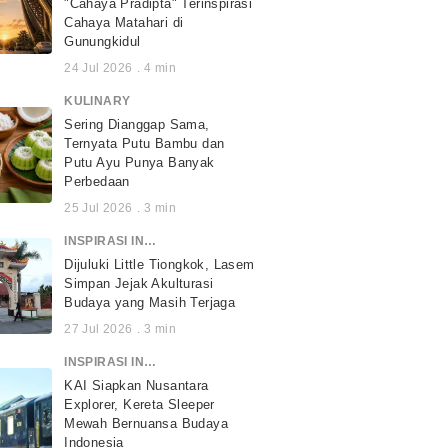
"Cahaya Pradipta" Terinspirasi
Cahaya Matahari di
Gunungkidul
24 Jul 2026
.
4
min
KULINARY
Sering Dianggap Sama,
Ternyata Putu Bambu dan
Putu Ayu Punya Banyak
Perbedaan
25 Jul 2026
.
3
min
INSPIRASI INDONESIA
Dijuluki Little Tiongkok, Lasem
Simpan Jejak Akulturasi
Budaya yang Masih Terjaga
27 Jul 2026
.
3
min
INSPIRASI INDONESIA
KAI Siapkan Nusantara
Explorer, Kereta Sleeper
Mewah Bernuansa Budaya
Indonesia