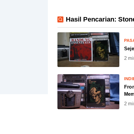
Hasil Pencarian: Sto
PAS
Sej
2
mi
INDI
Fro
Mem
2
mi