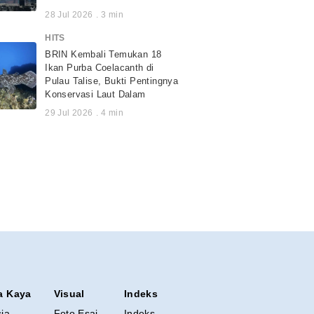
28 Jul 2026
.
3
min
HITS
BRIN Kembali Temukan 18
Ikan Purba Coelacanth di
Pulau Talise, Bukti Pentingnya
Konservasi Laut Dalam
29 Jul 2026
.
4
min
a Kaya
Visual
Indeks
sia
Foto Esai
Indeks