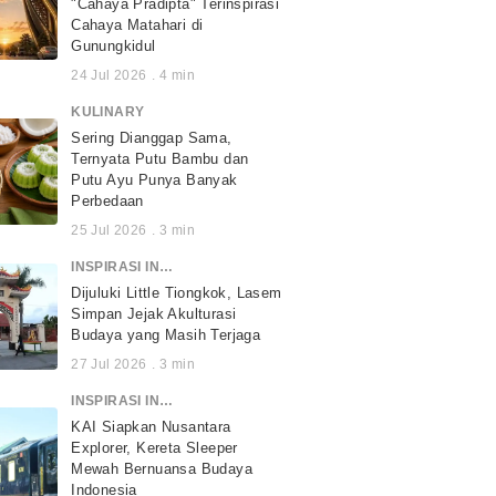
"Cahaya Pradipta" Terinspirasi
Cahaya Matahari di
Gunungkidul
24 Jul 2026
.
4
min
KULINARY
Sering Dianggap Sama,
Ternyata Putu Bambu dan
Putu Ayu Punya Banyak
Perbedaan
25 Jul 2026
.
3
min
INSPIRASI INDONESIA
Dijuluki Little Tiongkok, Lasem
Simpan Jejak Akulturasi
Budaya yang Masih Terjaga
27 Jul 2026
.
3
min
INSPIRASI INDONESIA
KAI Siapkan Nusantara
Explorer, Kereta Sleeper
Mewah Bernuansa Budaya
Indonesia