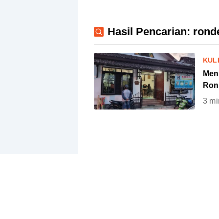
Hasil Pencarian: rond
KUL
Men
Ron
3
mi