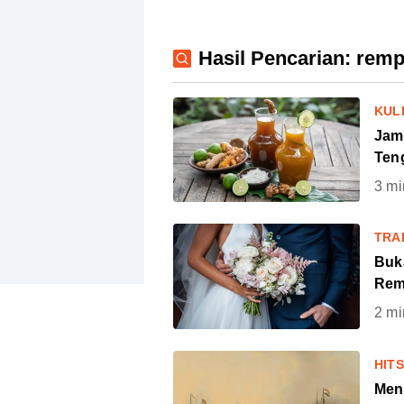
Hasil Pencarian: rem
KUL
Jam
Ten
3
mi
TRA
Buk
Rem
2
mi
HIT
Menc