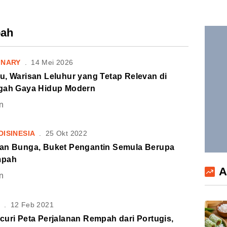
pah
INARY
.
14 Mei 2026
u, Warisan Leluhur yang Tetap Relevan di
gah Gaya Hidup Modern
n
DISINESIA
.
25 Okt 2022
an Bunga, Buket Pengantin Semula Berupa
pah
A
n
S
.
12 Feb 2021
uri Peta Perjalanan Rempah dari Portugis,