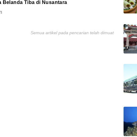
a Belanda Tiba di Nusantara
n
Semua artikel pada pencarian telah dimuat