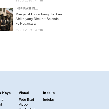
29 Jul 2026
.
4
min
INSPIRASI INDONESIA
Mengenal Londo Ireng, Tentara
Afrika yang Direkrut Belanda
ke Nusantara
30 Jul 2026
.
3
min
a Kaya
Visual
Indeks
sia
Foto Esai
Indeks
al
Video