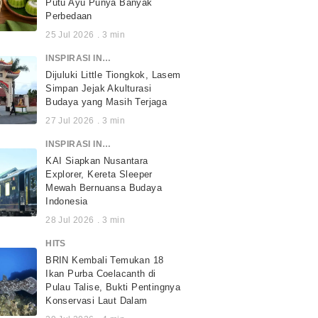
Putu Ayu Punya Banyak
Perbedaan
25 Jul 2026
.
3
min
INSPIRASI INDONESIA
Dijuluki Little Tiongkok, Lasem
Simpan Jejak Akulturasi
Budaya yang Masih Terjaga
27 Jul 2026
.
3
min
INSPIRASI INDONESIA
KAI Siapkan Nusantara
Explorer, Kereta Sleeper
Mewah Bernuansa Budaya
Indonesia
28 Jul 2026
.
3
min
HITS
BRIN Kembali Temukan 18
Ikan Purba Coelacanth di
Pulau Talise, Bukti Pentingnya
Konservasi Laut Dalam