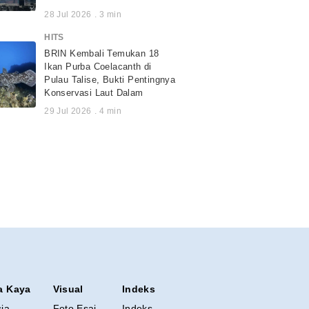
28 Jul 2026
.
3
min
HITS
BRIN Kembali Temukan 18
Ikan Purba Coelacanth di
Pulau Talise, Bukti Pentingnya
Konservasi Laut Dalam
29 Jul 2026
.
4
min
a Kaya
Visual
Indeks
sia
Foto Esai
Indeks