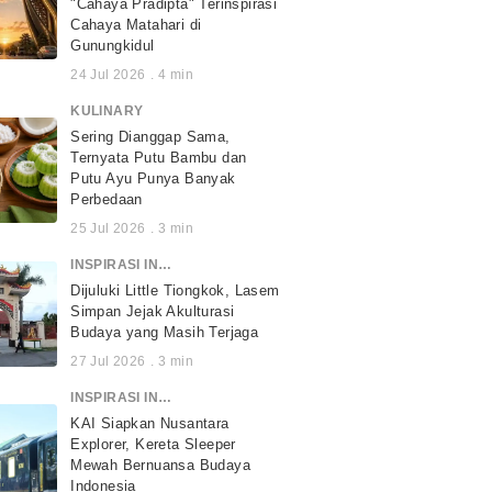
"Cahaya Pradipta" Terinspirasi
Cahaya Matahari di
Gunungkidul
24 Jul 2026
.
4
min
KULINARY
Sering Dianggap Sama,
Ternyata Putu Bambu dan
Putu Ayu Punya Banyak
Perbedaan
25 Jul 2026
.
3
min
INSPIRASI INDONESIA
Dijuluki Little Tiongkok, Lasem
Simpan Jejak Akulturasi
Budaya yang Masih Terjaga
27 Jul 2026
.
3
min
INSPIRASI INDONESIA
KAI Siapkan Nusantara
Explorer, Kereta Sleeper
Mewah Bernuansa Budaya
Indonesia