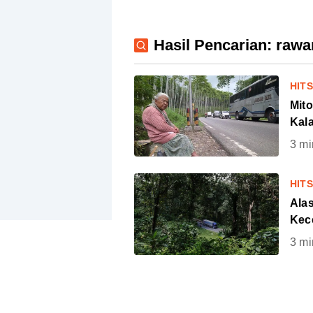
Hasil Pencarian: raw
HIT
Mit
Kal
3
mi
HIT
Ala
Kec
3
mi