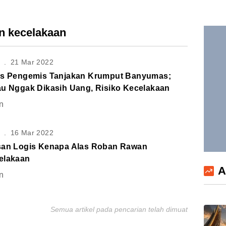
an kecelakaan
S
.
21 Mar 2022
os Pengemis Tanjakan Krumput Banyumas;
au Nggak Dikasih Uang, Risiko Kecelakaan
n
S
.
16 Mar 2022
san Logis Kenapa Alas Roban Rawan
elakaan
A
n
Semua artikel pada pencarian telah dimuat