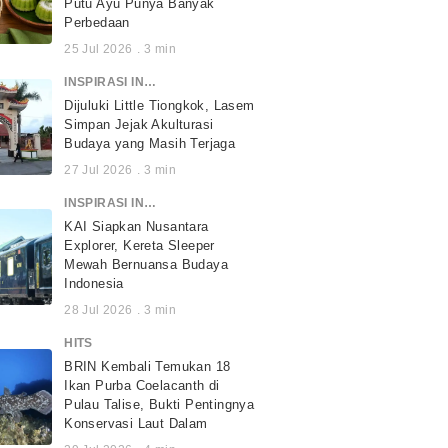
Putu Ayu Punya Banyak
Perbedaan
25 Jul 2026
.
3
min
INSPIRASI INDONESIA
Dijuluki Little Tiongkok, Lasem
Simpan Jejak Akulturasi
Budaya yang Masih Terjaga
27 Jul 2026
.
3
min
INSPIRASI INDONESIA
KAI Siapkan Nusantara
Explorer, Kereta Sleeper
Mewah Bernuansa Budaya
Indonesia
28 Jul 2026
.
3
min
HITS
BRIN Kembali Temukan 18
Ikan Purba Coelacanth di
Pulau Talise, Bukti Pentingnya
Konservasi Laut Dalam