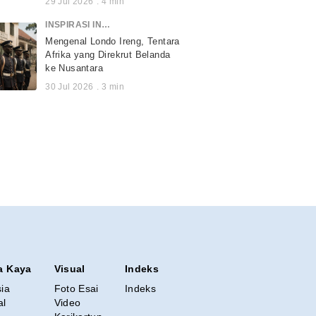
29 Jul 2026
.
4
min
INSPIRASI INDONESIA
Mengenal Londo Ireng, Tentara
Afrika yang Direkrut Belanda
ke Nusantara
30 Jul 2026
.
3
min
a Kaya
Visual
Indeks
sia
Foto Esai
Indeks
al
Video