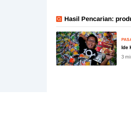
Hasil Pencarian: prod
PAS
Ide 
3
mi