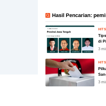
Hasil Pencarian: pem
HIT
Tip
di P
3
mi
HIT
Pil
Sang
3
mi