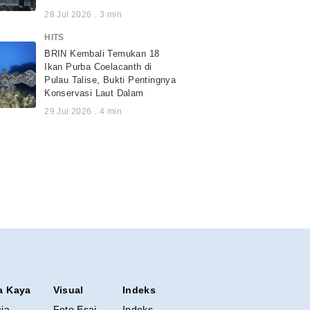
28 Jul 2026
.
3
min
HITS
BRIN Kembali Temukan 18
Ikan Purba Coelacanth di
Pulau Talise, Bukti Pentingnya
Konservasi Laut Dalam
29 Jul 2026
.
4
min
a Kaya
Visual
Indeks
sia
Foto Esai
Indeks