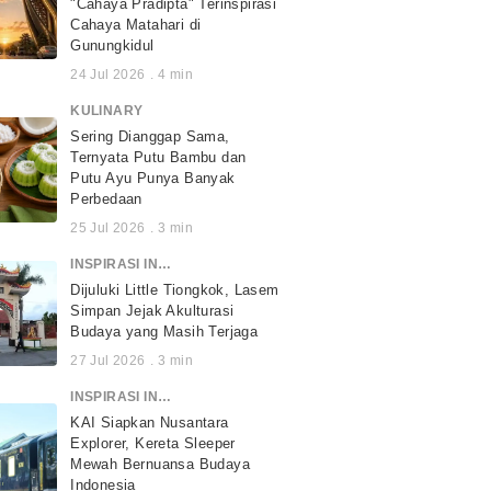
"Cahaya Pradipta" Terinspirasi
Cahaya Matahari di
Gunungkidul
24 Jul 2026
.
4
min
KULINARY
Sering Dianggap Sama,
Ternyata Putu Bambu dan
Putu Ayu Punya Banyak
Perbedaan
25 Jul 2026
.
3
min
INSPIRASI INDONESIA
Dijuluki Little Tiongkok, Lasem
Simpan Jejak Akulturasi
Budaya yang Masih Terjaga
27 Jul 2026
.
3
min
INSPIRASI INDONESIA
KAI Siapkan Nusantara
Explorer, Kereta Sleeper
Mewah Bernuansa Budaya
Indonesia