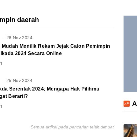
impin daerah
S
.
26 Nov 2024
s Mudah Menilik Rekam Jejak Calon Pemimpin
ilkada 2024 Secara Online
n
S
.
25 Nov 2024
kada Serentak 2024; Mengapa Hak Pilihmu
at Berarti?
A
n
Semua artikel pada pencarian telah dimuat