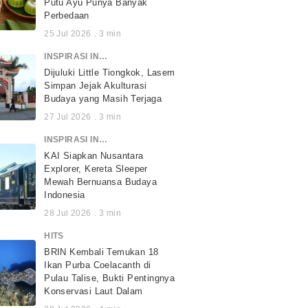
Putu Ayu Punya Banyak
Perbedaan
25 Jul 2026
.
3
min
INSPIRASI INDONESIA
Dijuluki Little Tiongkok, Lasem
Simpan Jejak Akulturasi
Budaya yang Masih Terjaga
27 Jul 2026
.
3
min
INSPIRASI INDONESIA
KAI Siapkan Nusantara
Explorer, Kereta Sleeper
Mewah Bernuansa Budaya
Indonesia
28 Jul 2026
.
3
min
HITS
BRIN Kembali Temukan 18
Ikan Purba Coelacanth di
Pulau Talise, Bukti Pentingnya
Konservasi Laut Dalam