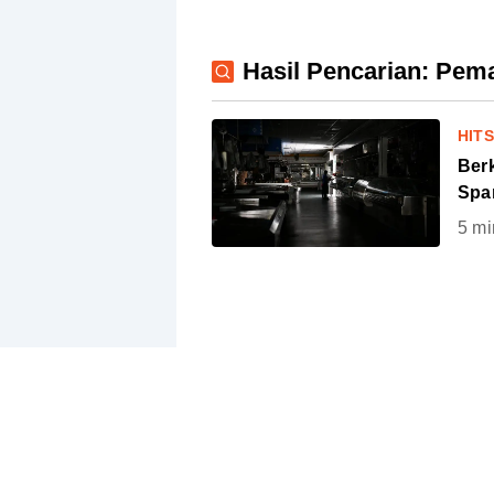
Hasil Pencarian: Pem
HIT
Ber
Spa
5
mi