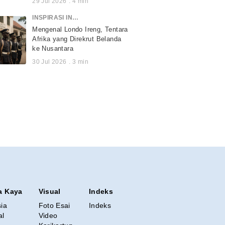
29 Jul 2026
.
4
min
INSPIRASI INDONESIA
Mengenal Londo Ireng, Tentara
Afrika yang Direkrut Belanda
ke Nusantara
30 Jul 2026
.
3
min
a Kaya
Visual
Indeks
sia
Foto Esai
Indeks
al
Video