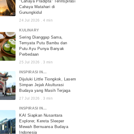
"Cahaya Pradipta" Terinspirasi
Cahaya Matahari di
Gunungkidul
24 Jul 2026
.
4
min
KULINARY
Sering Dianggap Sama,
Ternyata Putu Bambu dan
Putu Ayu Punya Banyak
Perbedaan
25 Jul 2026
.
3
min
INSPIRASI INDONESIA
Dijuluki Little Tiongkok, Lasem
Simpan Jejak Akulturasi
Budaya yang Masih Terjaga
27 Jul 2026
.
3
min
INSPIRASI INDONESIA
KAI Siapkan Nusantara
Explorer, Kereta Sleeper
Mewah Bernuansa Budaya
Indonesia