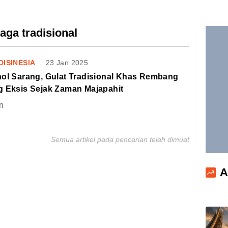
aga tradisional
DISINESIA
.
23 Jan 2025
hol Sarang, Gulat Tradisional Khas Rembang
g Eksis Sejak Zaman Majapahit
n
Semua artikel pada pencarian telah dimuat
A