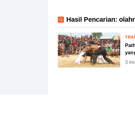
Hasil Pencarian: olahr
TRA
Pat
yan
3
mi