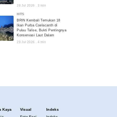
28 Jul 2026
.
3
min
HITS
BRIN Kembali Temukan 18
Ikan Purba Coelacanth di
Pulau Talise, Bukti Pentingnya
Konservasi Laut Dalam
29 Jul 2026
.
4
min
a Kaya
Visual
Indeks
sia
Foto Esai
Indeks