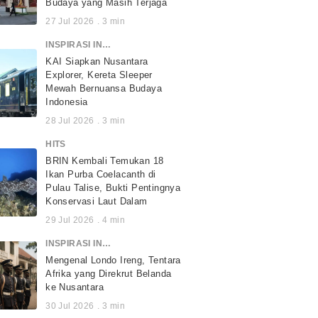
Budaya yang Masih Terjaga
27 Jul 2026
.
3
min
INSPIRASI INDONESIA
KAI Siapkan Nusantara
Explorer, Kereta Sleeper
Mewah Bernuansa Budaya
Indonesia
28 Jul 2026
.
3
min
HITS
BRIN Kembali Temukan 18
Ikan Purba Coelacanth di
Pulau Talise, Bukti Pentingnya
Konservasi Laut Dalam
29 Jul 2026
.
4
min
INSPIRASI INDONESIA
Mengenal Londo Ireng, Tentara
Afrika yang Direkrut Belanda
ke Nusantara
30 Jul 2026
.
3
min