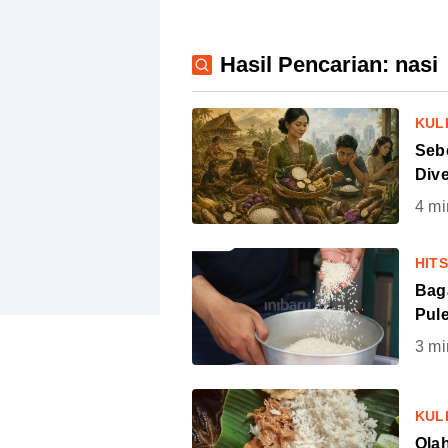
Hasil Pencarian: nasi
KUL
Seb
Dive
4
mi
HIT
Bag
Pul
3
mi
KUL
Ola