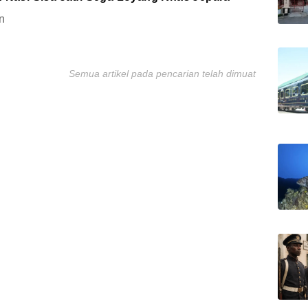
n
Semua artikel pada pencarian telah dimuat