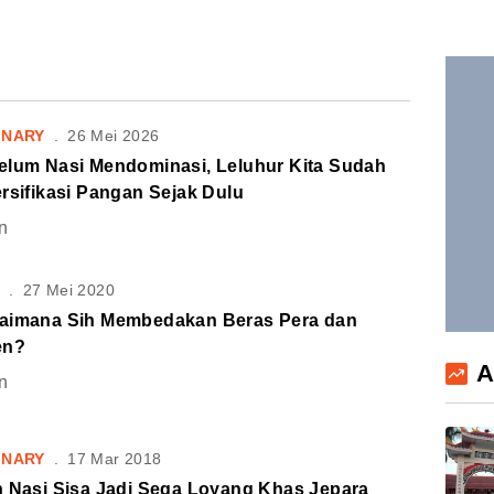
INARY
.
26 Mei 2026
elum Nasi Mendominasi, Leluhur Kita Sudah
rsifikasi Pangan Sejak Dulu
n
S
.
27 Mei 2020
aimana Sih Membedakan Beras Pera dan
en?
A
n
INARY
.
17 Mar 2018
h Nasi Sisa Jadi Sega Loyang Khas Jepara