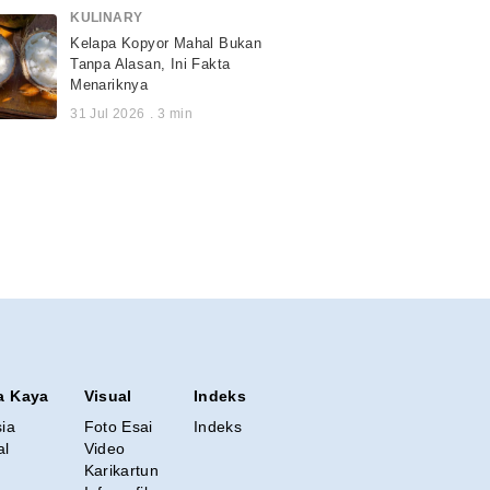
KULINARY
Kelapa Kopyor Mahal Bukan
Tanpa Alasan, Ini Fakta
Menariknya
31 Jul 2026
.
3
min
a Kaya
Visual
Indeks
sia
Foto Esai
Indeks
al
Video
Karikartun