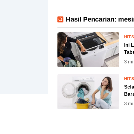
Hasil Pencarian: mesi
HIT
Ini
Tab
3
mi
HIT
Sel
Bara
3
mi