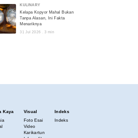
KULINARY
Kelapa Kopyor Mahal Bukan
Tanpa Alasan, Ini Fakta
Menariknya
31 Jul 2026
.
3
min
a Kaya
Visual
Indeks
sia
Foto Esai
Indeks
al
Video
Karikartun