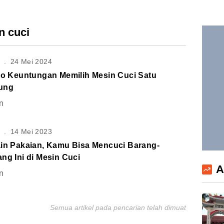
n cuci
S
.
24 Mei 2024
 Lo Keuntungan Memilih Mesin Cuci Satu
ung
n
S
.
14 Mei 2023
ain Pakaian, Kamu Bisa Mencuci Barang-
ng Ini di Mesin Cuci
A
n
Semua artikel pada pencarian telah dimuat