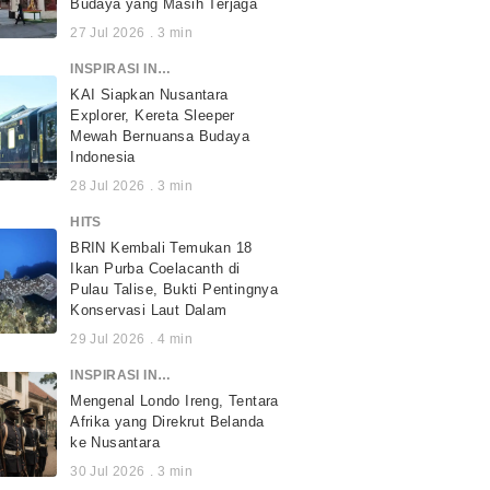
Budaya yang Masih Terjaga
27 Jul 2026
.
3
min
INSPIRASI INDONESIA
KAI Siapkan Nusantara
Explorer, Kereta Sleeper
Mewah Bernuansa Budaya
Indonesia
28 Jul 2026
.
3
min
HITS
BRIN Kembali Temukan 18
Ikan Purba Coelacanth di
Pulau Talise, Bukti Pentingnya
Konservasi Laut Dalam
29 Jul 2026
.
4
min
INSPIRASI INDONESIA
Mengenal Londo Ireng, Tentara
Afrika yang Direkrut Belanda
ke Nusantara
30 Jul 2026
.
3
min