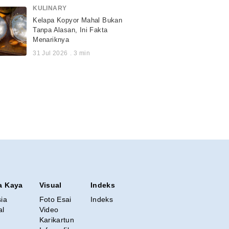
KULINARY
Kelapa Kopyor Mahal Bukan
Tanpa Alasan, Ini Fakta
Menariknya
31 Jul 2026
.
3
min
a Kaya
Visual
Indeks
sia
Foto Esai
Indeks
al
Video
Karikartun