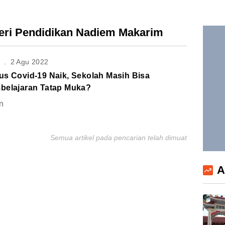
teri Pendidikan Nadiem Makarim
S
.
2 Agu 2022
us Covid-19 Naik, Sekolah Masih Bisa
belajaran Tatap Muka?
n
Semua artikel pada pencarian telah dimuat
A