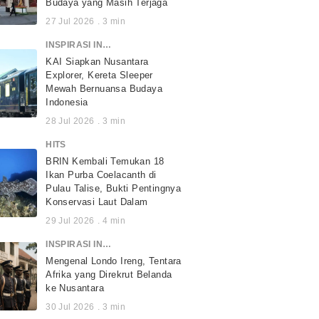
Budaya yang Masih Terjaga
27 Jul 2026
.
3
min
INSPIRASI INDONESIA
KAI Siapkan Nusantara
Explorer, Kereta Sleeper
Mewah Bernuansa Budaya
Indonesia
28 Jul 2026
.
3
min
HITS
BRIN Kembali Temukan 18
Ikan Purba Coelacanth di
Pulau Talise, Bukti Pentingnya
Konservasi Laut Dalam
29 Jul 2026
.
4
min
INSPIRASI INDONESIA
Mengenal Londo Ireng, Tentara
Afrika yang Direkrut Belanda
ke Nusantara
30 Jul 2026
.
3
min