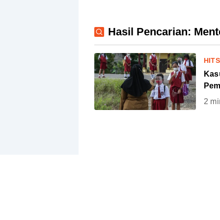
Hasil Pencarian: Men
HIT
Kas
Pem
2
mi