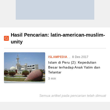
Hasil Pencarian: latin-american-muslim-
unity
ISLAMPEDIA
.
8 Des 2017
Islam di Peru (2): Kepedulian
Besar terhadap Anak Yatim dan
Telantar
3
min
Semua artikel pada pencarian telah dimuat