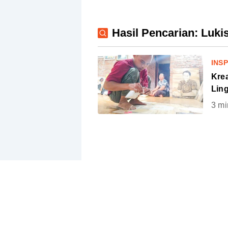
Hasil Pencarian: Luk
INSP
Krea
Lin
3
mi