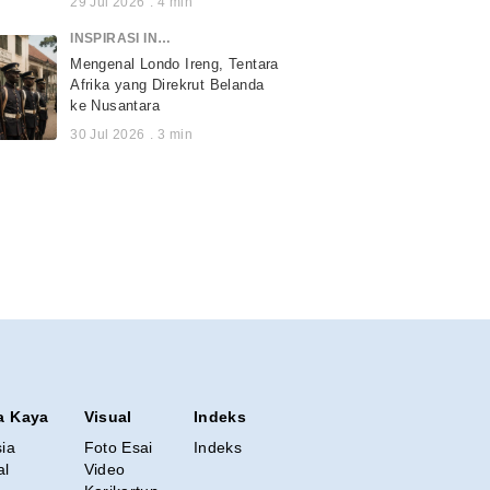
29 Jul 2026
.
4
min
INSPIRASI INDONESIA
Mengenal Londo Ireng, Tentara
Afrika yang Direkrut Belanda
ke Nusantara
30 Jul 2026
.
3
min
a Kaya
Visual
Indeks
sia
Foto Esai
Indeks
al
Video