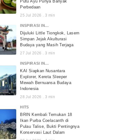
Putu Ayu Punya Banyak
Perbedaan
25 Jul 2026
.
3
min
INSPIRASI INDONESIA
Dijuluki Little Tiongkok, Lasem
Simpan Jejak Akulturasi
Budaya yang Masih Terjaga
27 Jul 2026
.
3
min
INSPIRASI INDONESIA
KAI Siapkan Nusantara
Explorer, Kereta Sleeper
Mewah Bernuansa Budaya
Indonesia
28 Jul 2026
.
3
min
HITS
BRIN Kembali Temukan 18
Ikan Purba Coelacanth di
Pulau Talise, Bukti Pentingnya
Konservasi Laut Dalam