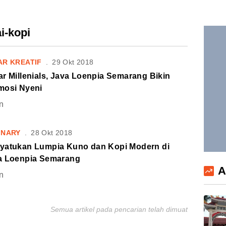
i-kopi
AR KREATIF
.
29 Okt 2018
r Millenials, Java Loenpia Semarang Bikin
mosi Nyeni
n
INARY
.
28 Okt 2018
yatukan Lumpia Kuno dan Kopi Modern di
a Loenpia Semarang
A
n
Semua artikel pada pencarian telah dimuat