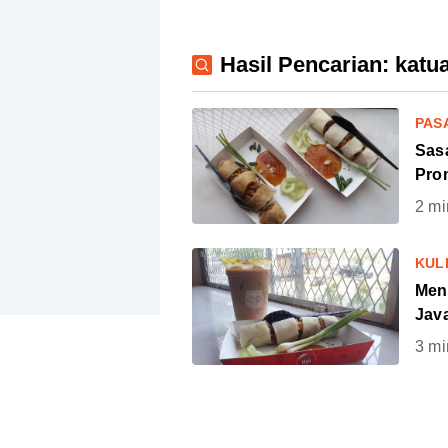
Hasil Pencarian: katua
PAS
Sasa
Pro
2
mi
KUL
Men
Jav
3
mi