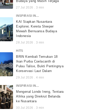
Budaya yang Masih Terjaga
27 Jul 2026
.
3
min
INSPIRASI INDONESIA
KAI Siapkan Nusantara
Explorer, Kereta Sleeper
Mewah Bernuansa Budaya
Indonesia
28 Jul 2026
.
3
min
HITS
BRIN Kembali Temukan 18
Ikan Purba Coelacanth di
Pulau Talise, Bukti Pentingnya
Konservasi Laut Dalam
29 Jul 2026
.
4
min
INSPIRASI INDONESIA
Mengenal Londo Ireng, Tentara
Afrika yang Direkrut Belanda
ke Nusantara
30 Jul 2026
.
3
min