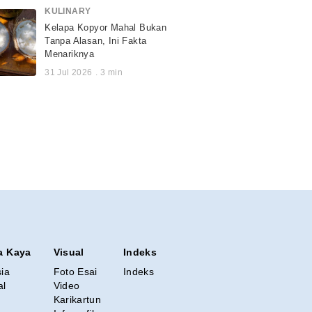
KULINARY
Kelapa Kopyor Mahal Bukan
Tanpa Alasan, Ini Fakta
Menariknya
31 Jul 2026
.
3
min
a Kaya
Visual
Indeks
sia
Foto Esai
Indeks
al
Video
Karikartun