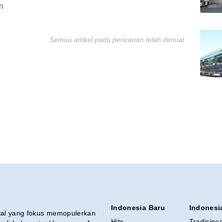
n
Semua artikel pada pencarian telah dimuat
Indonesia Baru
Indonesi
ital yang fokus memopulerkan
Hits
Tradisine