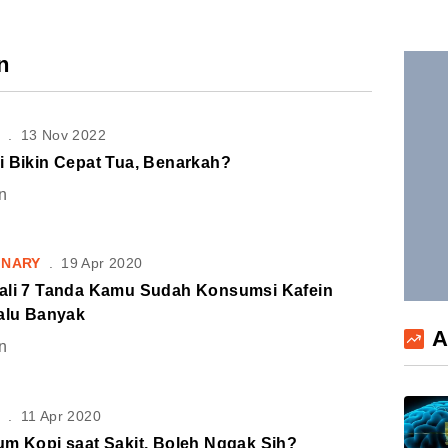
n
S
.
13 Nov 2022
i Bikin Cepat Tua, Benarkah?
n
INARY
.
19 Apr 2020
ali 7 Tanda Kamu Sudah Konsumsi Kafein
lalu Banyak
A
n
S
.
11 Apr 2020
um Kopi saat Sakit, Boleh Nggak Sih?