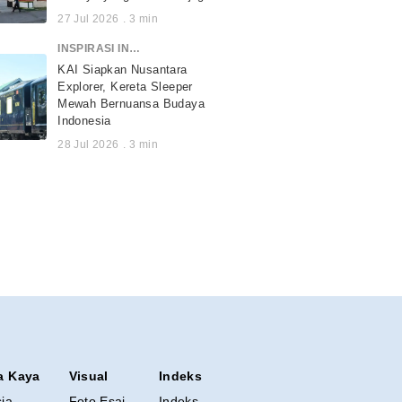
27 Jul 2026
.
3
min
INSPIRASI INDONESIA
KAI Siapkan Nusantara
Explorer, Kereta Sleeper
Mewah Bernuansa Budaya
Indonesia
28 Jul 2026
.
3
min
a Kaya
Visual
Indeks
sia
Foto Esai
Indeks