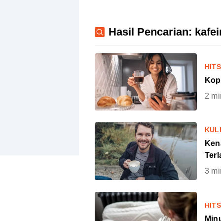
Hasil Pencarian: kafei
HIT
Kop
2
mi
KUL
Ken
Ter
3
mi
HIT
Min