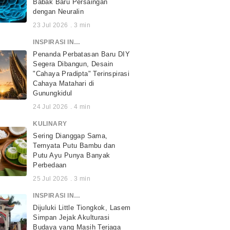
Babak Baru Persaingan
dengan Neuralin
23 Jul 2026
.
3
min
INSPIRASI INDONESIA
Penanda Perbatasan Baru DIY
Segera Dibangun, Desain
"Cahaya Pradipta" Terinspirasi
Cahaya Matahari di
Gunungkidul
24 Jul 2026
.
4
min
KULINARY
Sering Dianggap Sama,
Ternyata Putu Bambu dan
Putu Ayu Punya Banyak
Perbedaan
25 Jul 2026
.
3
min
INSPIRASI INDONESIA
Dijuluki Little Tiongkok, Lasem
Simpan Jejak Akulturasi
Budaya yang Masih Terjaga