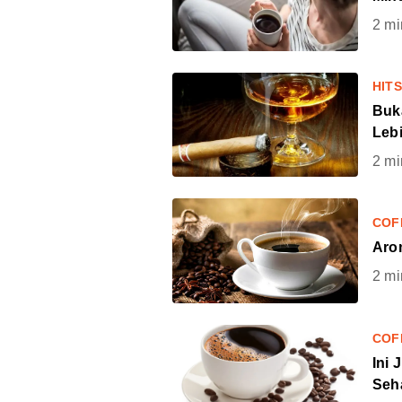
2
mi
HIT
Buk
Leb
2
mi
COF
Aro
2
mi
COF
Ini
Seh