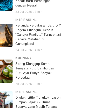
Babak Baru Persaingan
dengan Neuralin
23 Jul 2026
.
3
min
INSPIRASI INDONESIA
Penanda Perbatasan Baru DIY
Segera Dibangun, Desain
"Cahaya Pradipta" Terinspirasi
Cahaya Matahari di
Gunungkidul
24 Jul 2026
.
4
min
KULINARY
Sering Dianggap Sama,
Ternyata Putu Bambu dan
Putu Ayu Punya Banyak
Perbedaan
25 Jul 2026
.
3
min
INSPIRASI INDONESIA
Dijuluki Little Tiongkok, Lasem
Simpan Jejak Akulturasi
Budaya yang Masih Terjaga