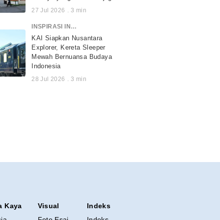
27 Jul 2026
.
3
min
INSPIRASI INDONESIA
KAI Siapkan Nusantara
Explorer, Kereta Sleeper
Mewah Bernuansa Budaya
Indonesia
28 Jul 2026
.
3
min
a Kaya
Visual
Indeks
sia
Foto Esai
Indeks