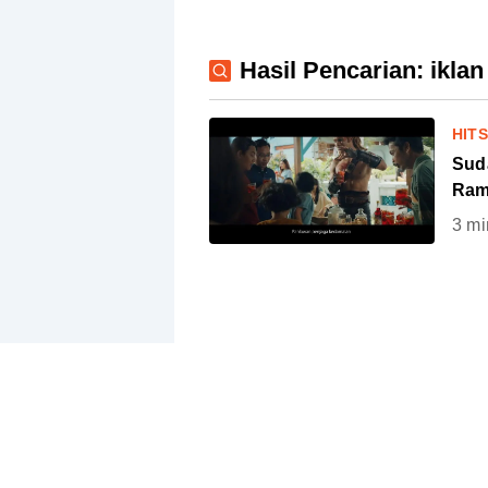
Hasil Pencarian: ikla
HIT
Suda
Ram
3
mi