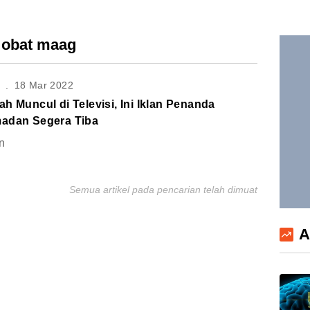
n obat maag
S
.
18 Mar 2022
h Muncul di Televisi, Ini Iklan Penanda
adan Segera Tiba
n
Semua artikel pada pencarian telah dimuat
A