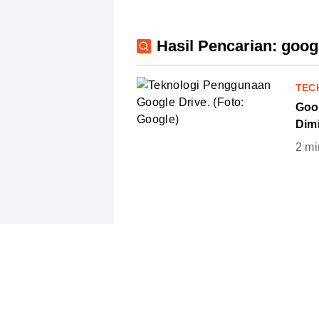
Hasil Pencarian: goog
TEC
Goo
Dim
2
mi