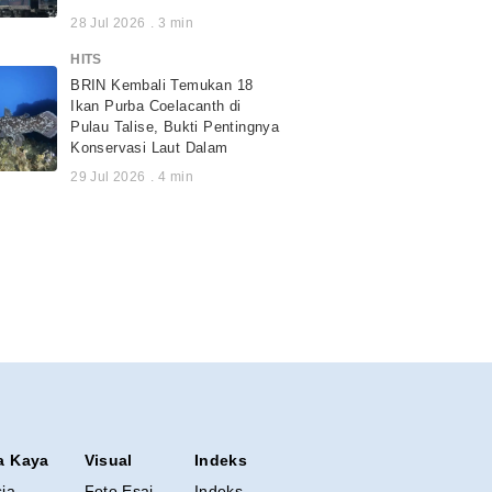
28 Jul 2026
.
3
min
HITS
BRIN Kembali Temukan 18
Ikan Purba Coelacanth di
Pulau Talise, Bukti Pentingnya
Konservasi Laut Dalam
29 Jul 2026
.
4
min
a Kaya
Visual
Indeks
sia
Foto Esai
Indeks