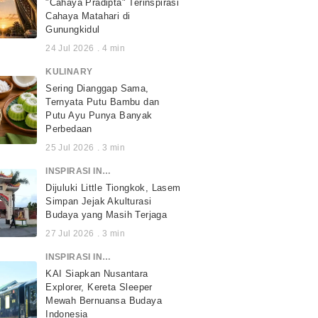
"Cahaya Pradipta" Terinspirasi
Cahaya Matahari di
Gunungkidul
24 Jul 2026
.
4
min
KULINARY
Sering Dianggap Sama,
Ternyata Putu Bambu dan
Putu Ayu Punya Banyak
Perbedaan
25 Jul 2026
.
3
min
INSPIRASI INDONESIA
Dijuluki Little Tiongkok, Lasem
Simpan Jejak Akulturasi
Budaya yang Masih Terjaga
27 Jul 2026
.
3
min
INSPIRASI INDONESIA
KAI Siapkan Nusantara
Explorer, Kereta Sleeper
Mewah Bernuansa Budaya
Indonesia