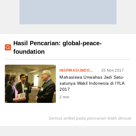
Hasil Pencarian: global-peace-
foundation
INSPIRASI INDONESIA
.
25 Nov 2017
Mahasiswa Unwahas Jadi Satu-
satunya Wakil Indonesia di IYLA
2017
2
min
Semua artikel pada pencarian telah dimuat