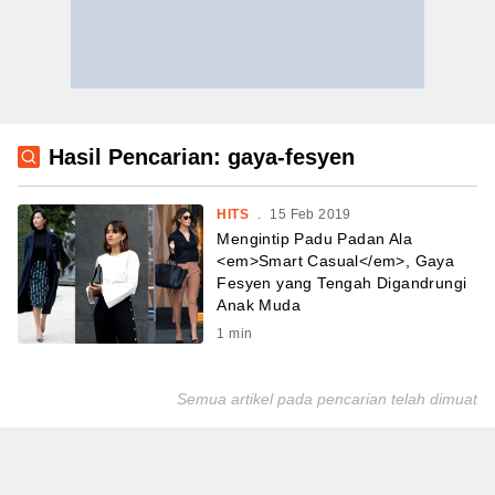
Hasil Pencarian: gaya-fesyen
HITS
.
15 Feb 2019
Mengintip Padu Padan Ala
<em>Smart Casual</em>, Gaya
Fesyen yang Tengah Digandrungi
Anak Muda
1
min
Semua artikel pada pencarian telah dimuat