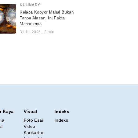
KULINARY
Kelapa Kopyor Mahal Bukan
Tanpa Alasan, Ini Fakta
Menariknya
31 Jul 2026
.
3
min
a Kaya
Visual
Indeks
sia
Foto Esai
Indeks
al
Video
Karikartun