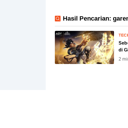
Hasil Pencarian: gare
TEC
Seb
di G
2
mi