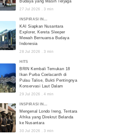
Budaya yang Masih Terjaga
27 Jul 2026
.
3
min
INSPIRASI INDONESIA
KAI Siapkan Nusantara
Explorer, Kereta Sleeper
Mewah Bernuansa Budaya
Indonesia
28 Jul 2026
.
3
min
HITS
BRIN Kembali Temukan 18
Ikan Purba Coelacanth di
Pulau Talise, Bukti Pentingnya
Konservasi Laut Dalam
29 Jul 2026
.
4
min
INSPIRASI INDONESIA
Mengenal Londo Ireng, Tentara
Afrika yang Direkrut Belanda
ke Nusantara
30 Jul 2026
.
3
min