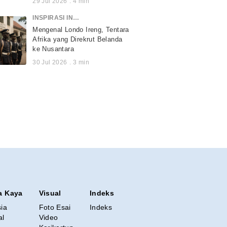
29 Jul 2026
.
4
min
INSPIRASI INDONESIA
Mengenal Londo Ireng, Tentara
Afrika yang Direkrut Belanda
ke Nusantara
30 Jul 2026
.
3
min
a Kaya
Visual
Indeks
sia
Foto Esai
Indeks
al
Video