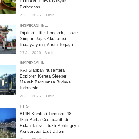
Putu Ayu Punya Banyak
Perbedaan
25 Jul 2026
.
3
min
INSPIRASI INDONESIA
Dijuluki Little Tiongkok, Lasem
Simpan Jejak Akulturasi
Budaya yang Masih Terjaga
27 Jul 2026
.
3
min
INSPIRASI INDONESIA
KAI Siapkan Nusantara
Explorer, Kereta Sleeper
Mewah Bernuansa Budaya
Indonesia
28 Jul 2026
.
3
min
HITS
BRIN Kembali Temukan 18
Ikan Purba Coelacanth di
Pulau Talise, Bukti Pentingnya
Konservasi Laut Dalam