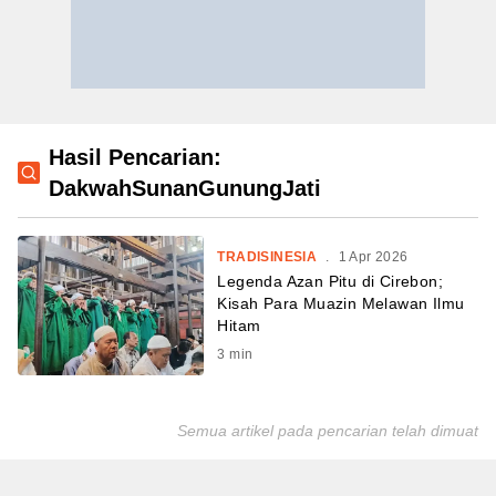
Hasil Pencarian:
DakwahSunanGunungJati
TRADISINESIA
.
1 Apr 2026
Legenda Azan Pitu di Cirebon;
Kisah Para Muazin Melawan Ilmu
Hitam
3
min
Semua artikel pada pencarian telah dimuat