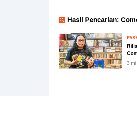
Hasil Pencarian: Com
PAS
Rili
Com
3
mi