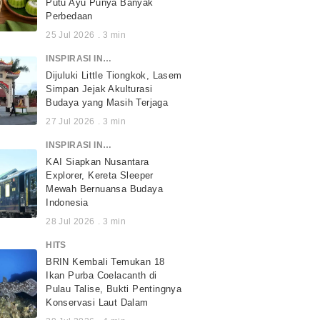
Putu Ayu Punya Banyak
Perbedaan
25 Jul 2026
.
3
min
INSPIRASI INDONESIA
Dijuluki Little Tiongkok, Lasem
Simpan Jejak Akulturasi
Budaya yang Masih Terjaga
27 Jul 2026
.
3
min
INSPIRASI INDONESIA
KAI Siapkan Nusantara
Explorer, Kereta Sleeper
Mewah Bernuansa Budaya
Indonesia
28 Jul 2026
.
3
min
HITS
BRIN Kembali Temukan 18
Ikan Purba Coelacanth di
Pulau Talise, Bukti Pentingnya
Konservasi Laut Dalam