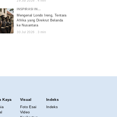
29 Jul 2026
.
4
min
INSPIRASI INDONESIA
Mengenal Londo Ireng, Tentara
Afrika yang Direkrut Belanda
ke Nusantara
30 Jul 2026
.
3
min
a Kaya
Visual
Indeks
sia
Foto Esai
Indeks
al
Video