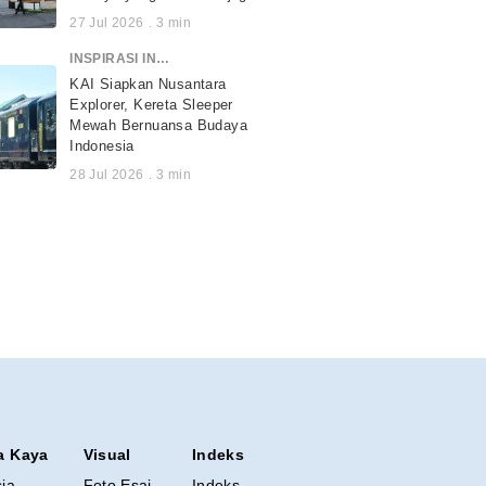
27 Jul 2026
.
3
min
INSPIRASI INDONESIA
KAI Siapkan Nusantara
Explorer, Kereta Sleeper
Mewah Bernuansa Budaya
Indonesia
28 Jul 2026
.
3
min
a Kaya
Visual
Indeks
sia
Foto Esai
Indeks