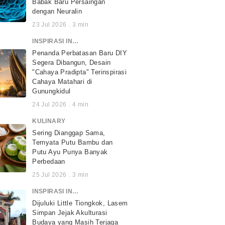
Babak Baru Persaingan
dengan Neuralin
23 Jul 2026
.
3
min
INSPIRASI INDONESIA
Penanda Perbatasan Baru DIY
Segera Dibangun, Desain
"Cahaya Pradipta" Terinspirasi
Cahaya Matahari di
Gunungkidul
24 Jul 2026
.
4
min
KULINARY
Sering Dianggap Sama,
Ternyata Putu Bambu dan
Putu Ayu Punya Banyak
Perbedaan
25 Jul 2026
.
3
min
INSPIRASI INDONESIA
Dijuluki Little Tiongkok, Lasem
Simpan Jejak Akulturasi
Budaya yang Masih Terjaga