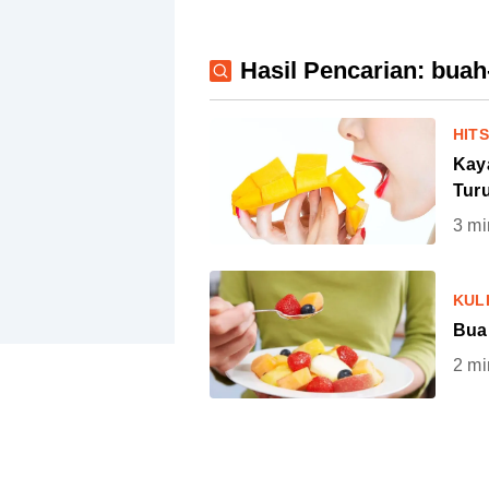
Hasil Pencarian: buah
HIT
Kay
Tur
3
mi
KUL
Bua
2
mi