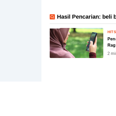
Hasil Pencarian: beli 
HIT
Peng
Ragu
2
mi