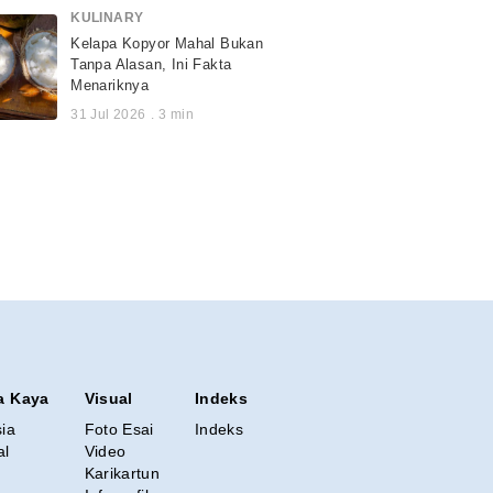
KULINARY
Kelapa Kopyor Mahal Bukan
Tanpa Alasan, Ini Fakta
Menariknya
31 Jul 2026
.
3
min
a Kaya
Visual
Indeks
sia
Foto Esai
Indeks
al
Video
Karikartun