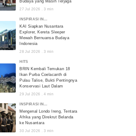
Budaya yang Masih Terjaga
27 Jul 2026
.
3
min
INSPIRASI INDONESIA
KAI Siapkan Nusantara
Explorer, Kereta Sleeper
Mewah Bernuansa Budaya
Indonesia
28 Jul 2026
.
3
min
HITS
BRIN Kembali Temukan 18
Ikan Purba Coelacanth di
Pulau Talise, Bukti Pentingnya
Konservasi Laut Dalam
29 Jul 2026
.
4
min
INSPIRASI INDONESIA
Mengenal Londo Ireng, Tentara
Afrika yang Direkrut Belanda
ke Nusantara
30 Jul 2026
.
3
min