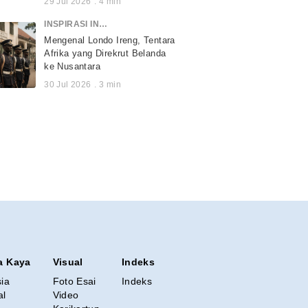
29 Jul 2026
.
4
min
INSPIRASI INDONESIA
Mengenal Londo Ireng, Tentara
Afrika yang Direkrut Belanda
ke Nusantara
30 Jul 2026
.
3
min
a Kaya
Visual
Indeks
sia
Foto Esai
Indeks
al
Video