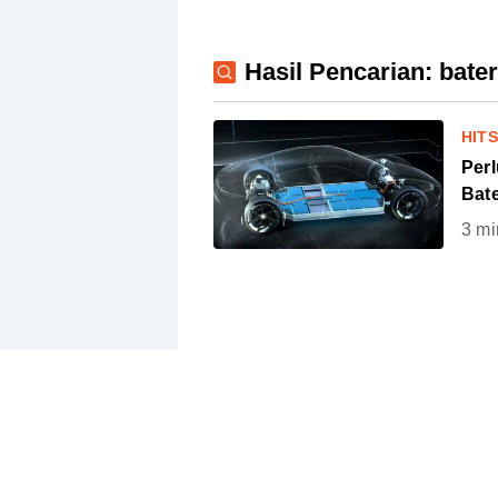
Hasil Pencarian: bater
HIT
Per
Bate
3
mi