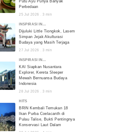
Putu Ayu Punya Banyak
Perbedaan
25 Jul 2026
.
3
min
INSPIRASI INDONESIA
Dijuluki Little Tiongkok, Lasem
Simpan Jejak Akulturasi
Budaya yang Masih Terjaga
27 Jul 2026
.
3
min
INSPIRASI INDONESIA
KAI Siapkan Nusantara
Explorer, Kereta Sleeper
Mewah Bernuansa Budaya
Indonesia
28 Jul 2026
.
3
min
HITS
BRIN Kembali Temukan 18
Ikan Purba Coelacanth di
Pulau Talise, Bukti Pentingnya
Konservasi Laut Dalam