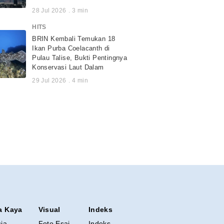
28 Jul 2026
.
3
min
HITS
BRIN Kembali Temukan 18
Ikan Purba Coelacanth di
Pulau Talise, Bukti Pentingnya
Konservasi Laut Dalam
29 Jul 2026
.
4
min
a Kaya
Visual
Indeks
sia
Foto Esai
Indeks