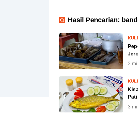
Hasil Pencarian: ban
KUL
Pep
Jer
3
mi
KUL
Kis
Pat
3
mi