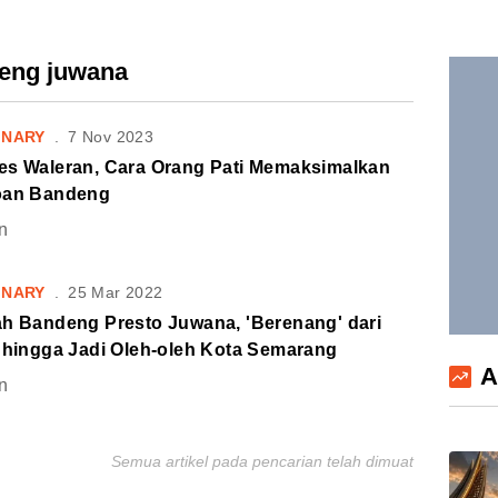
deng juwana
INARY
.
7 Nov 2023
es Waleran, Cara Orang Pati Memaksimalkan
oan Bandeng
n
INARY
.
25 Mar 2022
ah Bandeng Presto Juwana, 'Berenang' dari
i hingga Jadi Oleh-oleh Kota Semarang
A
n
Semua artikel pada pencarian telah dimuat