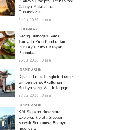
"Cahaya Pradipta" Terinspirasi
Cahaya Matahari di
Gunungkidul
24 Jul 2026
.
4
min
KULINARY
Sering Dianggap Sama,
Ternyata Putu Bambu dan
Putu Ayu Punya Banyak
Perbedaan
25 Jul 2026
.
3
min
INSPIRASI INDONESIA
Dijuluki Little Tiongkok, Lasem
Simpan Jejak Akulturasi
Budaya yang Masih Terjaga
27 Jul 2026
.
3
min
INSPIRASI INDONESIA
KAI Siapkan Nusantara
Explorer, Kereta Sleeper
Mewah Bernuansa Budaya
Indonesia