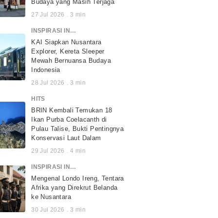
Budaya yang Masih Terjaga
27 Jul 2026
.
3
min
INSPIRASI INDONESIA
KAI Siapkan Nusantara
Explorer, Kereta Sleeper
Mewah Bernuansa Budaya
Indonesia
28 Jul 2026
.
3
min
HITS
BRIN Kembali Temukan 18
Ikan Purba Coelacanth di
Pulau Talise, Bukti Pentingnya
Konservasi Laut Dalam
29 Jul 2026
.
4
min
INSPIRASI INDONESIA
Mengenal Londo Ireng, Tentara
Afrika yang Direkrut Belanda
ke Nusantara
30 Jul 2026
.
3
min