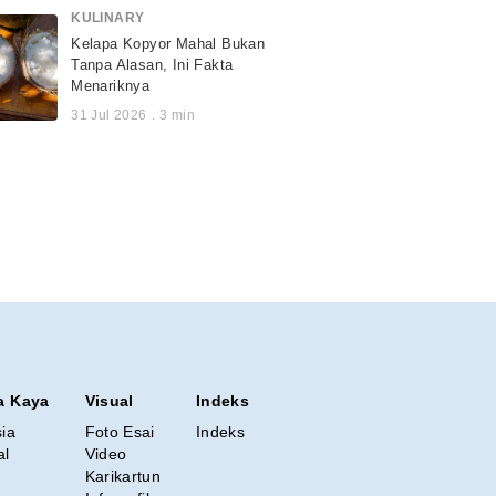
KULINARY
Kelapa Kopyor Mahal Bukan
Tanpa Alasan, Ini Fakta
Menariknya
31 Jul 2026
.
3
min
a Kaya
Visual
Indeks
sia
Foto Esai
Indeks
al
Video
Karikartun