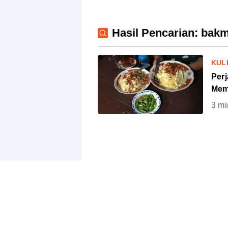
Hasil Pencarian: bakm
KUL
Per
Mem
3
mi