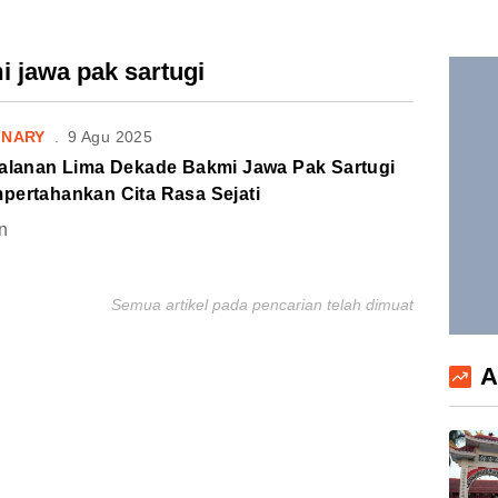
i jawa pak sartugi
INARY
.
9 Agu 2025
jalanan Lima Dekade Bakmi Jawa Pak Sartugi
pertahankan Cita Rasa Sejati
n
Semua artikel pada pencarian telah dimuat
A