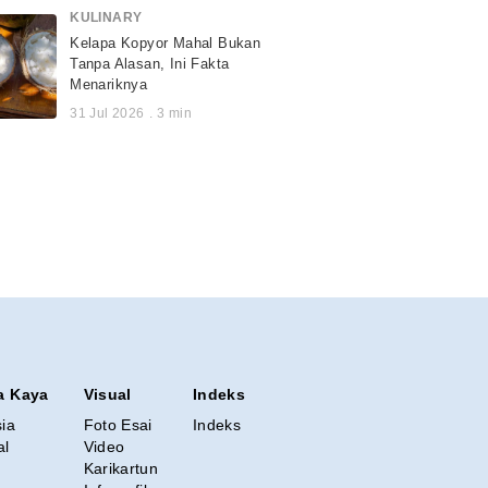
KULINARY
Kelapa Kopyor Mahal Bukan
Tanpa Alasan, Ini Fakta
Menariknya
31 Jul 2026
.
3
min
a Kaya
Visual
Indeks
sia
Foto Esai
Indeks
al
Video
Karikartun