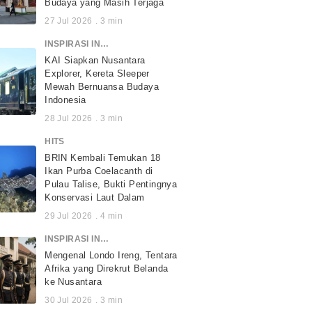
Budaya yang Masih Terjaga
27 Jul 2026
.
3
min
INSPIRASI INDONESIA
KAI Siapkan Nusantara
Explorer, Kereta Sleeper
Mewah Bernuansa Budaya
Indonesia
28 Jul 2026
.
3
min
HITS
BRIN Kembali Temukan 18
Ikan Purba Coelacanth di
Pulau Talise, Bukti Pentingnya
Konservasi Laut Dalam
29 Jul 2026
.
4
min
INSPIRASI INDONESIA
Mengenal Londo Ireng, Tentara
Afrika yang Direkrut Belanda
ke Nusantara
30 Jul 2026
.
3
min