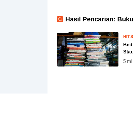
Hasil Pencarian: Buku
HIT
Bed
Sta
5
mi