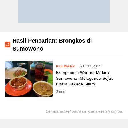
Hasil Pencarian: Brongkos di
Sumowono
KULINARY
.
21 Jan 2025
Brongkos di Warung Makan
Sumowono, Melegenda Sejak
Enam Dekade Silam
3
min
Semua artikel pada pencarian telah dimuat