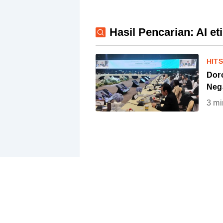
Hasil Pencarian: AI et
HIT
Doro
Neg
3
mi