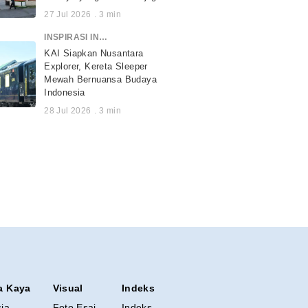
27 Jul 2026
.
3
min
INSPIRASI INDONESIA
KAI Siapkan Nusantara
Explorer, Kereta Sleeper
Mewah Bernuansa Budaya
Indonesia
28 Jul 2026
.
3
min
a Kaya
Visual
Indeks
sia
Foto Esai
Indeks