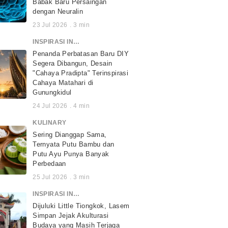
Babak Baru Persaingan
dengan Neuralin
23 Jul 2026
.
3
min
INSPIRASI INDONESIA
Penanda Perbatasan Baru DIY
Segera Dibangun, Desain
"Cahaya Pradipta" Terinspirasi
Cahaya Matahari di
Gunungkidul
24 Jul 2026
.
4
min
KULINARY
Sering Dianggap Sama,
Ternyata Putu Bambu dan
Putu Ayu Punya Banyak
Perbedaan
25 Jul 2026
.
3
min
INSPIRASI INDONESIA
Dijuluki Little Tiongkok, Lasem
Simpan Jejak Akulturasi
Budaya yang Masih Terjaga