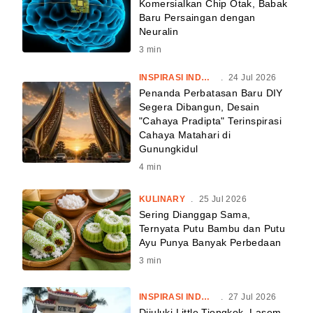
Komersialkan Chip Otak, Babak
Baru Persaingan dengan
Neuralin
3
min
INSPIRASI INDONESIA
.
24 Jul 2026
Penanda Perbatasan Baru DIY
Segera Dibangun, Desain
"Cahaya Pradipta" Terinspirasi
Cahaya Matahari di
Gunungkidul
4
min
KULINARY
.
25 Jul 2026
Sering Dianggap Sama,
Ternyata Putu Bambu dan Putu
Ayu Punya Banyak Perbedaan
3
min
INSPIRASI INDONESIA
.
27 Jul 2026
Dijuluki Little Tiongkok, Lasem