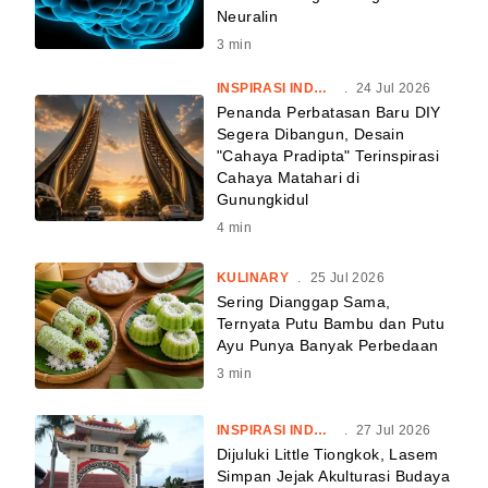
Neuralin
3
min
INSPIRASI INDONESIA
.
24 Jul 2026
Penanda Perbatasan Baru DIY
Segera Dibangun, Desain
"Cahaya Pradipta" Terinspirasi
Cahaya Matahari di
Gunungkidul
4
min
KULINARY
.
25 Jul 2026
Sering Dianggap Sama,
Ternyata Putu Bambu dan Putu
Ayu Punya Banyak Perbedaan
3
min
INSPIRASI INDONESIA
.
27 Jul 2026
Dijuluki Little Tiongkok, Lasem
Simpan Jejak Akulturasi Budaya