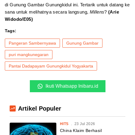
di Gunung Gambar Gunungkidul ini. Tertarik untuk datang ke
sana untuk melihatnya secara langsung,
Millens
?
(Arie
Widodo/E05)
Tags:
Pangeran Sambernyawa
Gunung Gambar
puri mangkunegaran
Pantai Dadapayam Gunungkidul Yogyakarta
Ikuti Whatsapp Inibaru.id
Artikel Populer
HITS
.
23 Jul 2026
China Klaim Berhasil