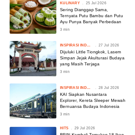
KULINARY
.
25 Jul 2026
Sering Dianggap Sama,
Ternyata Putu Bambu dan Putu
Ayu Punya Banyak Perbedaan
3
min
INSPIRASI INDONESIA
.
27 Jul 2026
Dijuluki Little Tiongkok, Lasem
Simpan Jejak Akulturasi Budaya
yang Masih Terjaga
3
min
INSPIRASI INDONESIA
.
28 Jul 2026
KAI Siapkan Nusantara
Explorer, Kereta Sleeper Mewah
Bernuansa Budaya Indonesia
3
min
HITS
.
29 Jul 2026
BRIN Kembali Temukan 18 Ikan