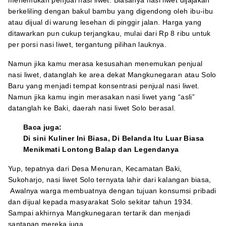
menemukan penjual nasi liwet. Biasanya nasi liwet dijajakan
berkeliling dengan bakul bambu yang digendong oleh ibu-ibu
atau dijual di warung lesehan di pinggir jalan. Harga yang
ditawarkan pun cukup terjangkau, mulai dari Rp 8 ribu untuk
per porsi nasi liwet, tergantung pilihan lauknya.
Namun jika kamu merasa kesusahan menemukan penjual
nasi liwet, datanglah ke area dekat Mangkunegaran atau Solo
Baru yang menjadi tempat konsentrasi penjual nasi liwet.
Namun jika kamu ingin merasakan nasi liwet yang “asli”
datanglah ke Baki, daerah nasi liwet Solo berasal.
Baca juga:
Di sini Kuliner Ini Biasa, Di Belanda Itu Luar Biasa
Menikmati Lontong Balap dan Legendanya
Yup, tepatnya dari Desa Menuran, Kecamatan Baki,
Sukoharjo, nasi liwet Solo ternyata lahir dari kalangan biasa,
Awalnya warga membuatnya dengan tujuan konsumsi pribadi
dan dijual kepada masyarakat Solo sekitar tahun 1934.
Sampai akhirnya Mangkunegaran tertarik dan menjadi
santapan mereka juga.