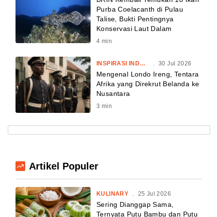
Purba Coelacanth di Pulau
Talise, Bukti Pentingnya
Konservasi Laut Dalam
4
min
INSPIRASI INDONESIA
.
30 Jul 2026
Mengenal Londo Ireng, Tentara
Afrika yang Direkrut Belanda ke
Nusantara
3
min
Artikel Populer
KULINARY
.
25 Jul 2026
Sering Dianggap Sama,
Ternyata Putu Bambu dan Putu